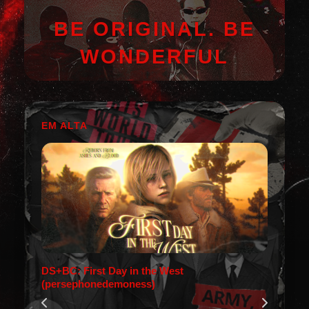
BE ORIGINAL. BE
WONDERFUL
EM ALTA
DS+BC: First Day in the West
(persephonedemoness)