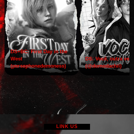
DS+BC: First Day in the
West
DS: Você, outra vez!
(persephonedemoness)
(@domodachii)
LINK US