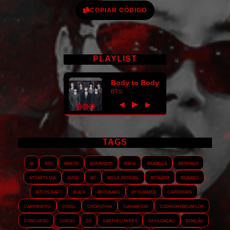
COPIAR CÓDIGO
PLAYLIST
Body to Body
BTS
►
◀
▶
TAGS
AI
ASS
Abalyn
Agraviane
Aisha
Arabella
Arshanji
Atzarts Mia
Aviso
BC
Bella_RedGirl
Betagem
Bigbang
Bitchcraft
Black
Brookang
By.summer
Caprihorn
Carriesoto
Cheill
Chopuchai
Cianamoon
Codinomebeijaflor
Concurso
Curso
DS
Darthflowers
Divulgação
Doação