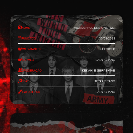
Nome
Wonderful Designs (WD)
Fundado
30/08/2013
Web-Master
Leithold
Co-Web
Lady-Chang
Moderação
Kekahi e Serpentae
Feat
BTS Arirang
Layout por
Lady-Chang