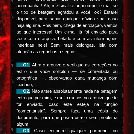
acompanhar! Ah, me sinalize aqui ou por e-mail se
o tipo de betagem agradou a você, ok? Estarei
disponível para sanar qualquer dúvida sua, caso
haja alguma. Pois bem, chega de enrolação, vamos
ao que interessa! Um e-mail já foi enviado para
você com o arquivo betado e com as informações
inseridas nele! Sem mais delongas, leia com
atenção as regrinhas a seguir:
⠀⠀O1.
Abra o arquivo e verifique as correções no
estilo que você solicitou — se comentada ou
ortográfica —, observando cada mudança com
cuidado;
⠀⠀O2.
Não altere absolutamente nada na betagem
entregue por mim, e muito menos no arquivo que te
for enviado, caso este esteja na função
“comentarista”. Sempre faça uma cópia do
documento, para que possa usá-lo sem problema
algum.
⠀⠀
O3.
Caso encontre qualquer pormenor no