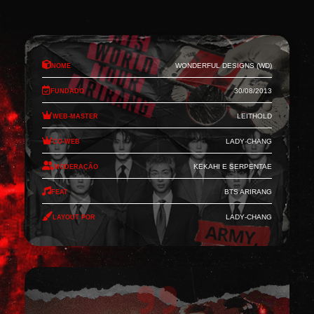
Nome
Wonderful Designs (WD)
Fundado
30/08/2013
Web-Master
Leithold
Co-Web
Lady-Chang
Moderação
Kekahi e Serpentae
Feat
BTS Arirang
Layout por
Lady-Chang