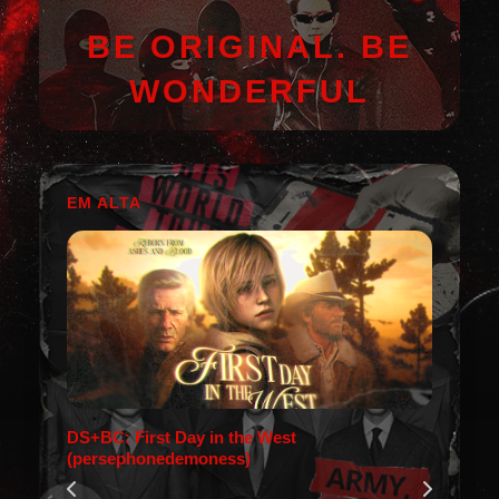
BE ORIGINAL. BE
WONDERFUL
EM ALTA
DS+BC: First Day in the West
(persephonedemoness)