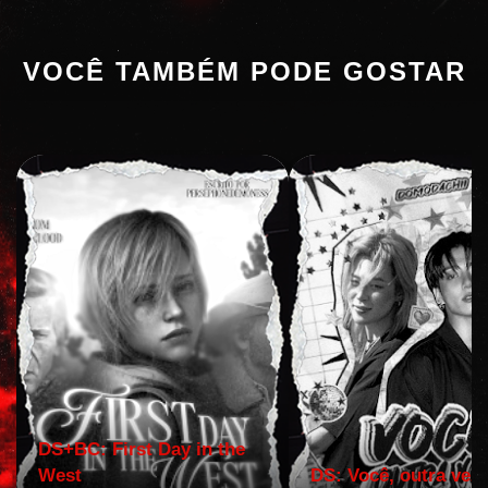
VOCÊ TAMBÉM PODE GOSTAR
DS+BC: First Day in the
West
DS: Você, outra vez!