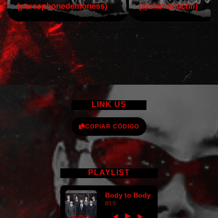
(persephonedemoness)
(@domodachii)
LINK US
COPIAR CÓDIGO
PLAYLIST
Body to Body
BTS
►
◀
▶