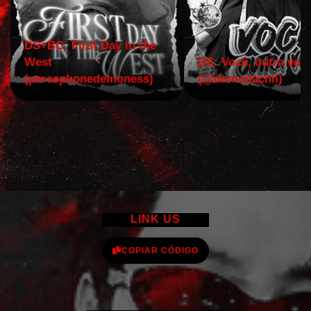
DS+BC: First Day in the
West
DS: Você, outra vez!
(persephonedemoness)
(@domodachii)
LINK US
COPIAR CÓDIGO