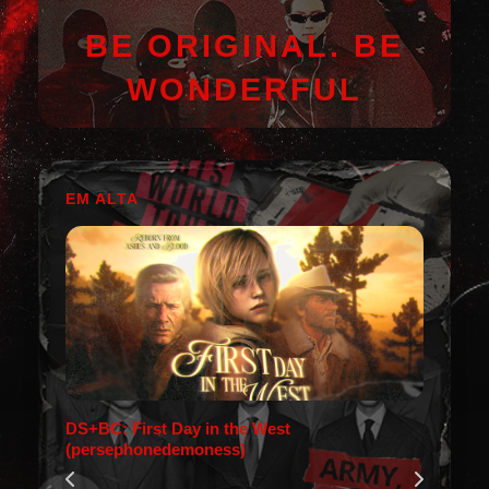
BE ORIGINAL. BE
WONDERFUL
EM ALTA
DS+BC: First Day in the West
(persephonedemoness)