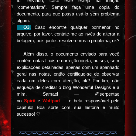
for enviado, caso este esteja na função
“comentarista”. Sempre faça uma cópia do
documento, para que possa usá-lo sem problema
algum.
⠀⠀
O3.
Caso encontre qualquer pormenor no
arquivo, por favor, contate-me ao invés de alterar a
betagem, pois juntos resolveremos o problema, ok?
⠀⠀
A
lém disso, o documento enviado para você
contém notas finais e correção direta, ou seja, sem
explicações detalhadas, apenas com um apanhado
geral nas notas, então certifique-se de observar
cada um deles com atenção, ok? Por fim, não
esqueça de creditar o blog Wonderful Designs e a
mim, Samael — @serpentae
no
Spirit
e
Wattpad
— o beta responsável pelo
capítulo! Boa sorte com sua história e muito
sucesso! ♡