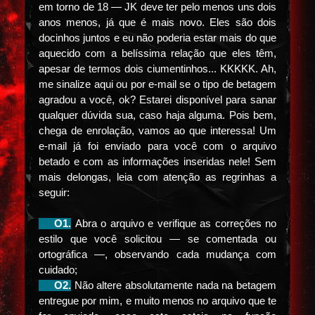
em torno de 18 — JK deve ter pelo menos uns dois
anos menos, já que é mais novo. Eles são dois
docinhos juntos e eu não poderia estar mais do que
aquecido com a belíssima relação que eles têm,
apesar de termos dois ciumentinhos... KKKKK. Ah,
me sinalize aqui ou por e-mail se o tipo de betagem
agradou a você, ok? Estarei disponível para sanar
qualquer dúvida sua, caso haja alguma. Pois bem,
chega de enrolação, vamos ao que interessa! Um
e-mail já foi enviado para você com o arquivo
betado e com as informações inseridas nele! Sem
mais delongas, leia com atenção as regrinhas a
seguir:
⠀⠀O1.
Abra o arquivo e verifique as correções no
estilo que você solicitou — se comentada ou
ortográfica —, observando cada mudança com
cuidado;
⠀⠀O2.
Não altere absolutamente nada na betagem
entregue por mim, e muito menos no arquivo que te