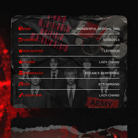
Nome
Wonderful Designs (WD)
Fundado
30/08/2013
Web-Master
Leithold
Co-Web
Lady-Chang
Moderação
Kekahi e Serpentae
Feat
BTS Arirang
Layout por
Lady-Chang