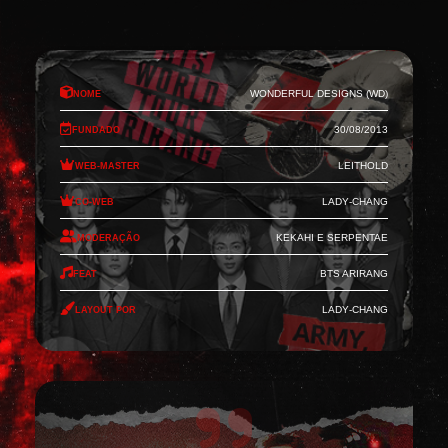
Nome
Wonderful Designs (WD)
Fundado
30/08/2013
Web-Master
Leithold
Co-Web
Lady-Chang
Moderação
Kekahi e Serpentae
Feat
BTS Arirang
Layout por
Lady-Chang