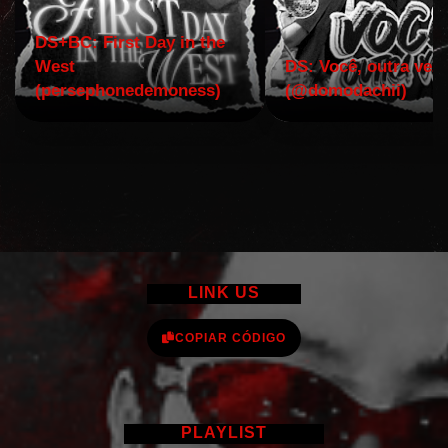
DS+BC: First Day in the
West
DS: Você, outra vez!
(persephonedemoness)
(@domodachii)
LINK US
COPIAR CÓDIGO
PLAYLIST