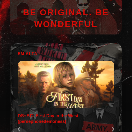
BE ORIGINAL. BE
WONDERFUL
EM ALTA
DS+BC: First Day in the West
(persephonedemoness)