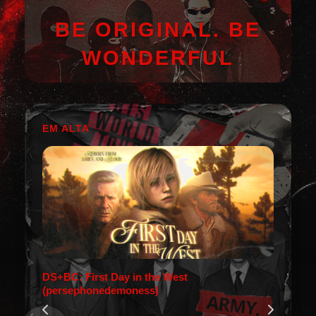
BE ORIGINAL. BE
WONDERFUL
EM ALTA
DS+BC: First Day in the West
(persephonedemoness)