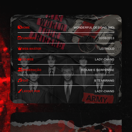
Nome
Wonderful Designs (WD)
Fundado
30/08/2013
Web-Master
Leithold
Co-Web
Lady-Chang
Moderação
Kekahi e Serpentae
Feat
BTS Arirang
Layout por
Lady-Chang