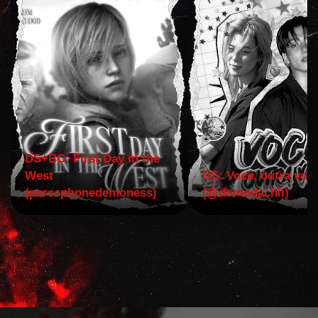
DS+BC: First Day in the
West
DS: Você, outra vez!
(persephonedemoness)
(@domodachii)