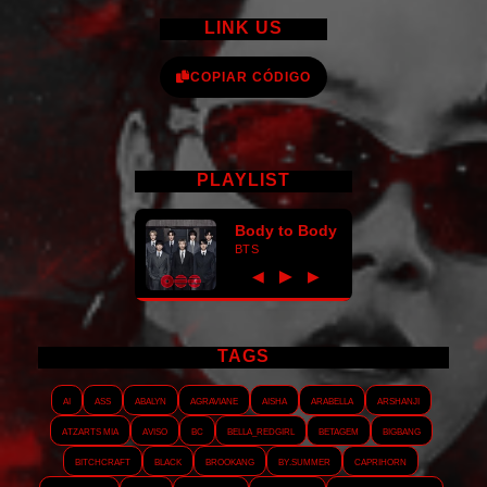
LINK US
COPIAR CÓDIGO
PLAYLIST
Body to Body
BTS
►
◀
▶
TAGS
AI
ASS
Abalyn
Agraviane
Aisha
Arabella
Arshanji
Atzarts Mia
Aviso
BC
Bella_RedGirl
Betagem
Bigbang
Bitchcraft
Black
Brookang
By.summer
Caprihorn