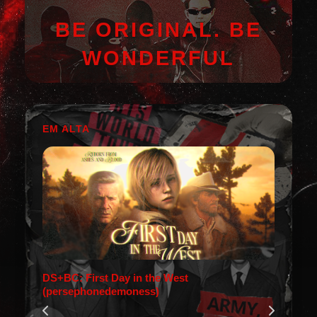
BE ORIGINAL. BE
WONDERFUL
EM ALTA
DS+BC: First Day in the West
(persephonedemoness)