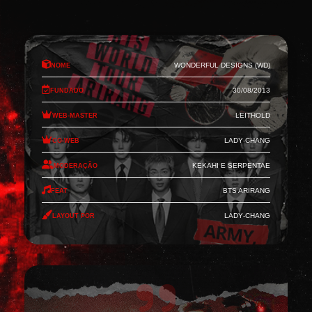
Nome
Wonderful Designs (WD)
Fundado
30/08/2013
Web-Master
Leithold
Co-Web
Lady-Chang
Moderação
Kekahi e Serpentae
Feat
BTS Arirang
Layout por
Lady-Chang