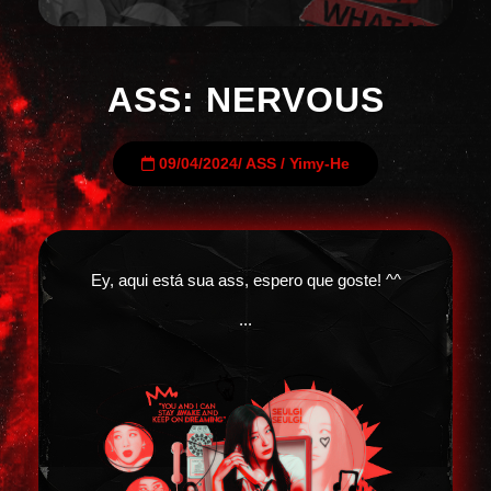
ASS: NERVOUS
09/04/2024
/
ASS
/
Yimy-He
Ey, aqui está sua ass, espero que goste! ^^
...