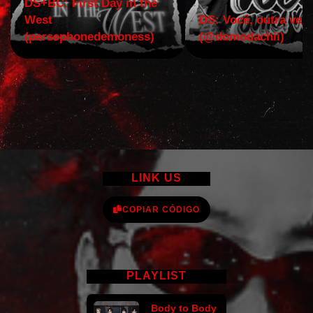
DS+BC: First Day in the
West
DS: Você, outra vez!
(persephonedemoness)
(@domodachii)
LINK US
COPIAR CÓDIGO
PLAYLIST
Body to Body