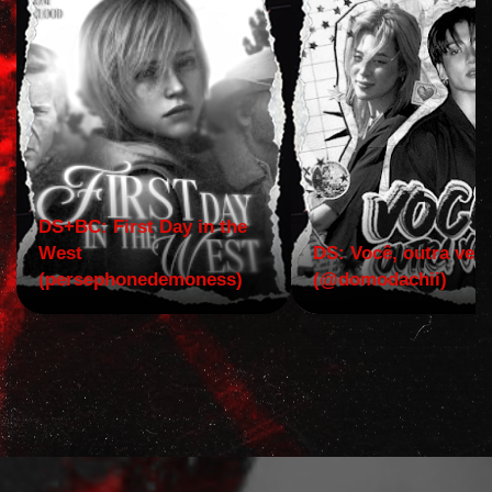
DS+BC: First Day in the
West
DS: Você, outra vez!
(persephonedemoness)
(@domodachii)