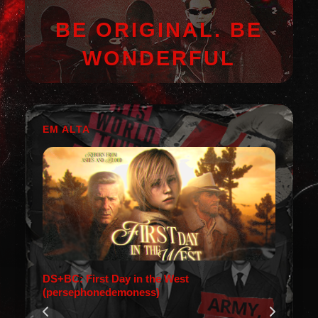
BE ORIGINAL. BE
WONDERFUL
EM ALTA
DS+BC: First Day in the West
(persephonedemoness)