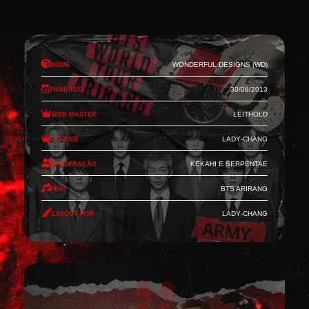
Nome
Wonderful Designs (WD)
Fundado
30/08/2013
Web-Master
Leithold
Co-Web
Lady-Chang
Moderação
Kekahi e Serpentae
Feat
BTS Arirang
Layout por
Lady-Chang