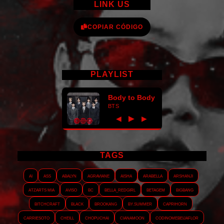
LINK US
COPIAR CÓDIGO
PLAYLIST
Body to Body
BTS
►
◀
▶
TAGS
AI
ASS
Abalyn
Agraviane
Aisha
Arabella
Arshanji
Atzarts Mia
Aviso
BC
Bella_RedGirl
Betagem
Bigbang
Bitchcraft
Black
Brookang
By.summer
Caprihorn
Carriesoto
Cheill
Chopuchai
Cianamoon
Codinomebeijaflor