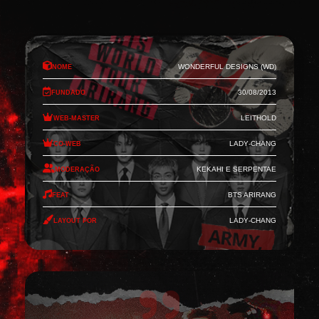
Nome
Wonderful Designs (WD)
Fundado
30/08/2013
Web-Master
Leithold
Co-Web
Lady-Chang
Moderação
Kekahi e Serpentae
Feat
BTS Arirang
Layout por
Lady-Chang