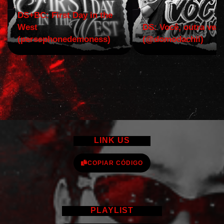
DS+BC: First Day in the
West
DS: Você, outra vez!
(persephonedemoness)
(@domodachii)
LINK US
COPIAR CÓDIGO
PLAYLIST