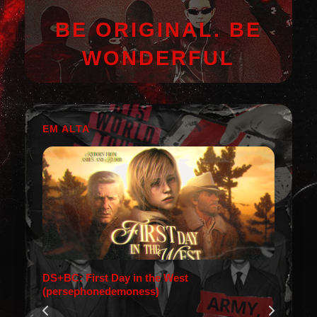
BE ORIGINAL. BE
WONDERFUL
EM ALTA
DS+BC: First Day in the West
(persephonedemoness)