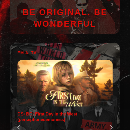
BE ORIGINAL. BE
WONDERFUL
EM ALTA
DS+BC: First Day in the West
(persephonedemoness)