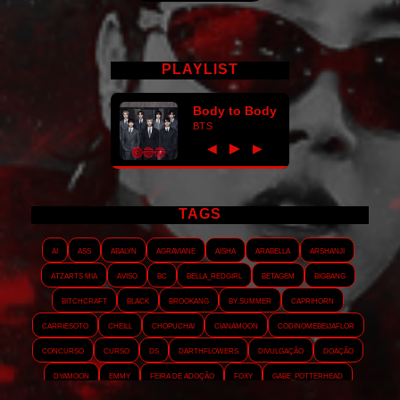
PLAYLIST
Body to Body
BTS
►
◀
▶
TAGS
AI
ASS
Abalyn
Agraviane
Aisha
Arabella
Arshanji
Atzarts Mia
Aviso
BC
Bella_RedGirl
Betagem
Bigbang
Bitchcraft
Black
Brookang
By.summer
Caprihorn
Carriesoto
Cheill
Chopuchai
Cianamoon
Codinomebeijaflor
Concurso
Curso
DS
Darthflowers
Divulgação
Doação
Dyamoon
Emmy
Feira de adoção
Foxy
Gabe_Potterhead
GeminnieKook
HALATZJOONG
HOTK
Harmonix
Holophernes