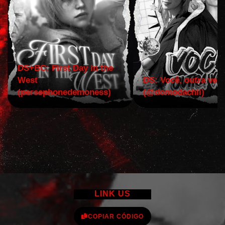
DS+BC: First Day in the
West
DS: Você, outra vez!
(persephonedemoness)
(@domodachii)
LINK US
COPIAR CÓDIGO