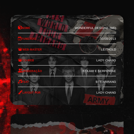
Nome
Wonderful Designs (WD)
Fundado
30/08/2013
Web-Master
Leithold
Co-Web
Lady-Chang
Moderação
Kekahi e Serpentae
Feat
BTS Arirang
Layout por
Lady-Chang