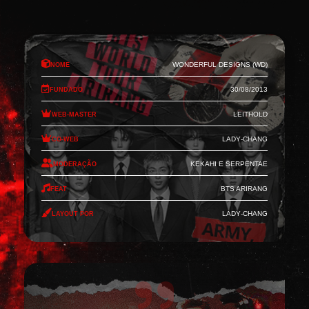
Nome
Wonderful Designs (WD)
Fundado
30/08/2013
Web-Master
Leithold
Co-Web
Lady-Chang
Moderação
Kekahi e Serpentae
Feat
BTS Arirang
Layout por
Lady-Chang