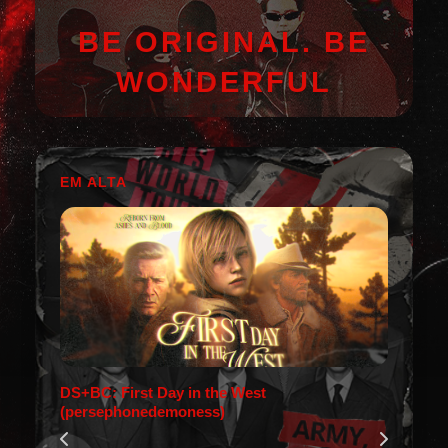
BE ORIGINAL. BE
WONDERFUL
EM ALTA
DS+BC: First Day in the West
(persephonedemoness)