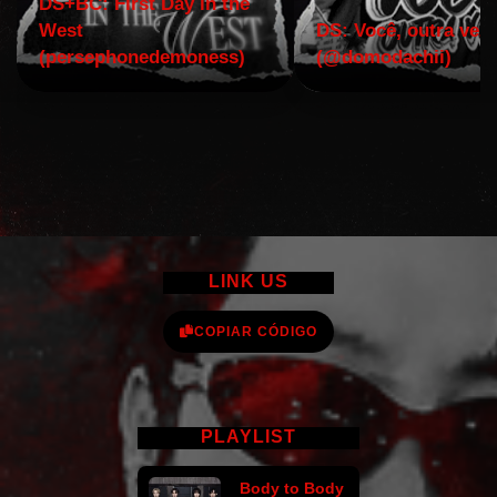
DS+BC: First Day in the
West
DS: Você, outra vez!
(persephonedemoness)
(@domodachii)
LINK US
COPIAR CÓDIGO
PLAYLIST
Body to Body