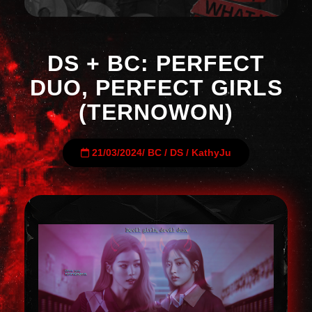
DS + BC: PERFECT
DUO, PERFECT GIRLS
(TERNOWON)
21/03/2024
/
BC
/
DS
/
KathyJu