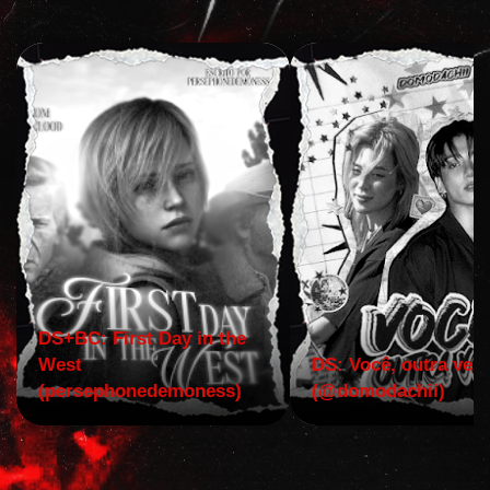
DS+BC: First Day in the
West
DS: Você, outra vez!
(persephonedemoness)
(@domodachii)