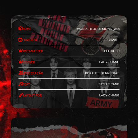
Nome
Wonderful Designs (WD)
Fundado
30/08/2013
Web-Master
Leithold
Co-Web
Lady-Chang
Moderação
Kekahi e Serpentae
Feat
BTS Arirang
Layout por
Lady-Chang