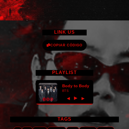
LINK US
COPIAR CÓDIGO
PLAYLIST
Body to Body
BTS
►
◀
▶
TAGS