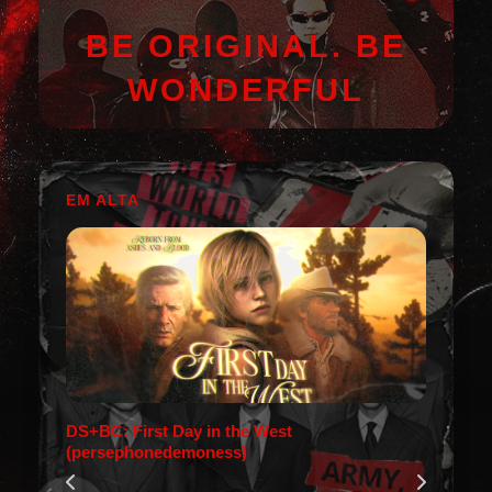
BE ORIGINAL. BE
WONDERFUL
EM ALTA
DS+BC: First Day in the West
(persephonedemoness)