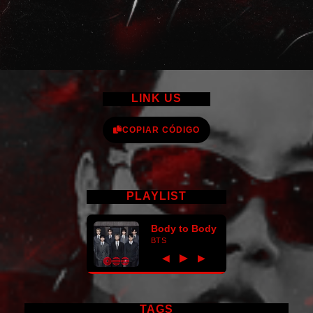
LINK US
COPIAR CÓDIGO
PLAYLIST
Body to Body
BTS
►
◀
▶
TAGS