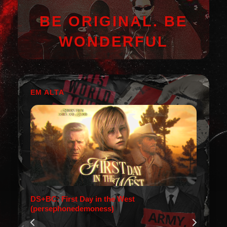
BE ORIGINAL. BE
WONDERFUL
EM ALTA
DS+BC: First Day in the West
(persephonedemoness)