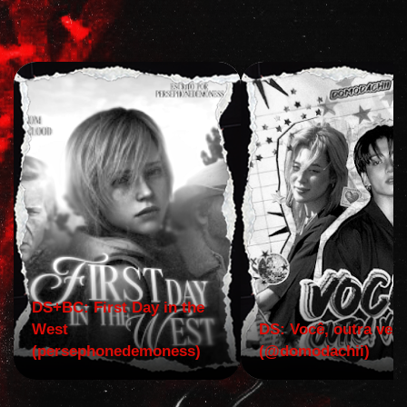
DS+BC: First Day in the
West
DS: Você, outra vez!
(persephonedemoness)
(@domodachii)