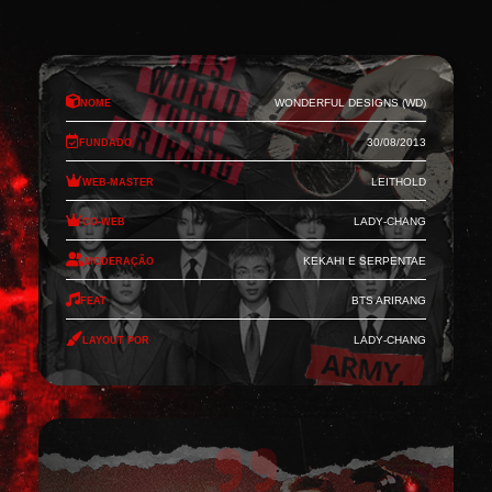
Nome
Wonderful Designs (WD)
Fundado
30/08/2013
Web-Master
Leithold
Co-Web
Lady-Chang
Moderação
Kekahi e Serpentae
Feat
BTS Arirang
Layout por
Lady-Chang