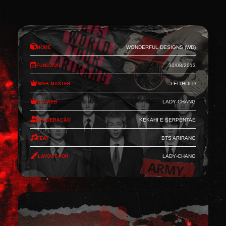
Nome
Wonderful Designs (WD)
Fundado
30/08/2013
Web-Master
Leithold
Co-Web
Lady-Chang
Moderação
Kekahi e Serpentae
Feat
BTS Arirang
Layout por
Lady-Chang