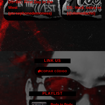
DS+BC: First Day in the
West
DS: Você, outra vez!
(persephonedemoness)
(@domodachii)
LINK US
COPIAR CÓDIGO
PLAYLIST
Body to Body