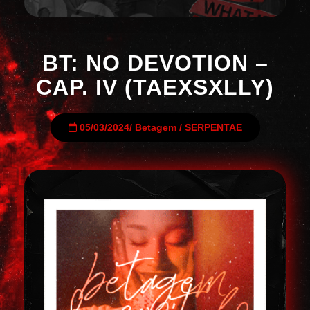
BT: NO DEVOTION –
CAP. IV (TAEXSXLLY)
05/03/2024
/
Betagem
/
SERPENTAE