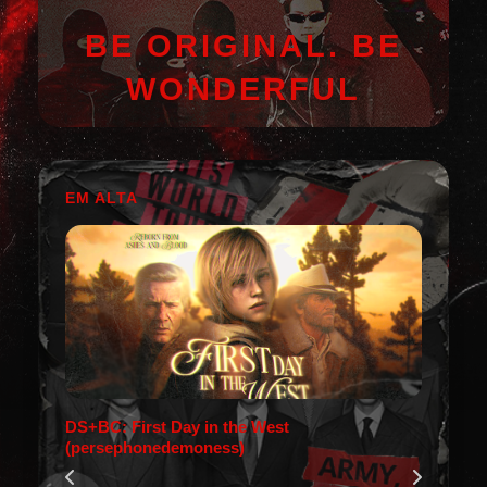
BE ORIGINAL. BE
WONDERFUL
EM ALTA
DS+BC: First Day in the West
(persephonedemoness)