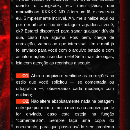
quanto o Jungkook, e... meu Deus, que
maravilhoso, KKKKK. ND já tem um fã, e esse sou
eu. Simplesmente incrível. Ah, me sinalize aqui ou
por e-mail se o tipo de betagem agradou a você,
ok? Estarei disponível para sanar qualquer dúvida
sua, caso haja alguma. Pois bem, chega de
enrolação, vamos ao que interessa! Um e-mail já
foi enviado para você com o arquivo betado e com
as informações inseridas nele! Sem mais delongas,
leia com atenção as regrinhas a seguir:
⠀⠀O1.
Abra o arquivo e verifique as correções no
estilo que você solicitou — se comentada ou
ortográfica —, observando cada mudança com
cuidado;
⠀⠀O2.
Não altere absolutamente nada na betagem
entregue por mim, e muito menos no arquivo que te
for enviado, caso este esteja na função
“comentarista”. Sempre faça uma cópia do
documento, para que possa usá-lo sem problema