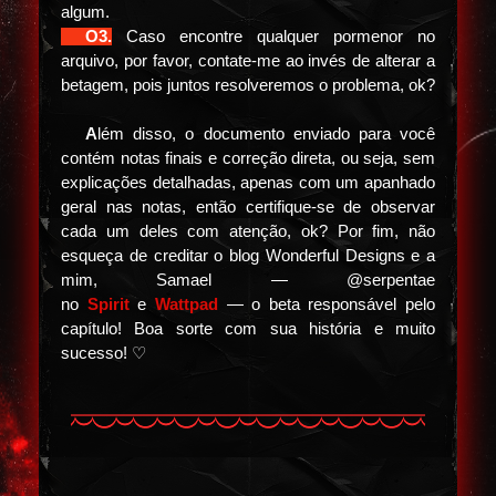
algum.
⠀⠀
O3.
Caso encontre qualquer pormenor no
arquivo, por favor, contate-me ao invés de alterar a
betagem, pois juntos resolveremos o problema, ok?
⠀⠀
A
lém disso, o documento enviado para você
contém notas finais e correção direta, ou seja, sem
explicações detalhadas, apenas com um apanhado
geral nas notas, então certifique-se de observar
cada um deles com atenção, ok? Por fim, não
esqueça de creditar o blog Wonderful Designs e a
mim, Samael — @serpentae
no
Spirit
e
Wattpad
— o beta responsável pelo
capítulo! Boa sorte com sua história e muito
sucesso! ♡