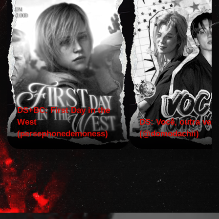
DS+BC: First Day in the
West
DS: Você, outra vez!
(persephonedemoness)
(@domodachii)