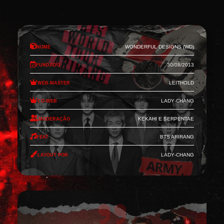
Nome
Wonderful Designs (WD)
Fundado
30/08/2013
Web-Master
Leithold
Co-Web
Lady-Chang
Moderação
Kekahi e Serpentae
Feat
BTS Arirang
Layout por
Lady-Chang