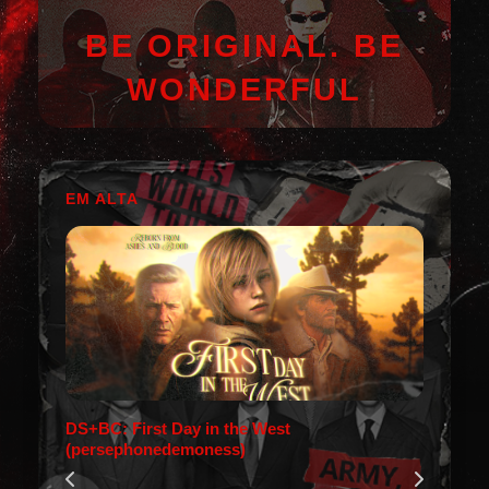
BE ORIGINAL. BE
WONDERFUL
EM ALTA
DS+BC: First Day in the West
(persephonedemoness)