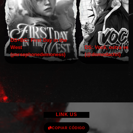
DS+BC: First Day in the
West
DS: Você, outra vez!
(persephonedemoness)
(@domodachii)
LINK US
COPIAR CÓDIGO