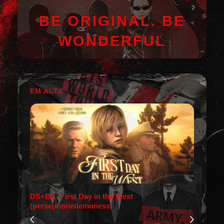
BE ORIGINAL. BE
WONDERFUL
EM ALTA
DS+BC: First Day in the West
(persephonedemoness)