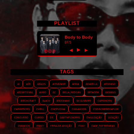
PLAYLIST
Body to Body
BTS
►
◀
▶
TAGS
AI
ASS
Abalyn
Agraviane
Aisha
Arabella
Arshanji
Atzarts Mia
Aviso
BC
Bella_RedGirl
Betagem
Bigbang
Bitchcraft
Black
Brookang
By.summer
Caprihorn
Carriesoto
Cheill
Chopuchai
Cianamoon
Codinomebeijaflor
Concurso
Curso
DS
Darthflowers
Divulgação
Doação
Dyamoon
Emmy
Feira de adoção
Foxy
Gabe_Potterhead