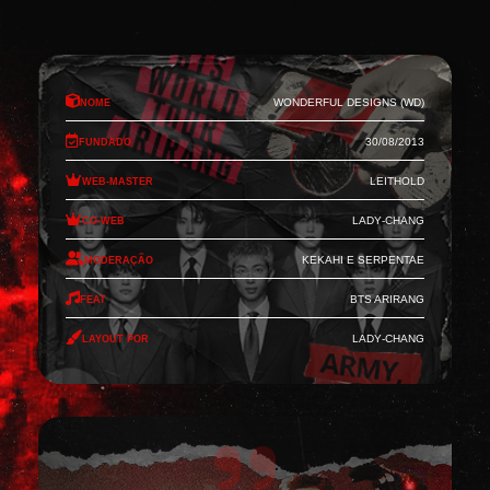
Nome
Wonderful Designs (WD)
Fundado
30/08/2013
Web-Master
Leithold
Co-Web
Lady-Chang
Moderação
Kekahi e Serpentae
Feat
BTS Arirang
Layout por
Lady-Chang