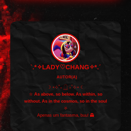
`.*✧LADY♡CHANG✧*.´
AUTOR(A)
☽ ⋆⊹˚₊ 𓉸 ₊˚⊹⋆ ☾
⛦
As above, so below. As within, so
without. As in the cosmos, so in the soul
⛧
Apenas um fantasma, buu! 👻