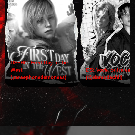
DS+BC: First Day in the
West
DS: Você, outra vez!
(persephonedemoness)
(@domodachii)