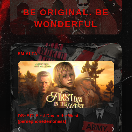
BE ORIGINAL. BE
WONDERFUL
EM ALTA
DS+BC: First Day in the West
(persephonedemoness)