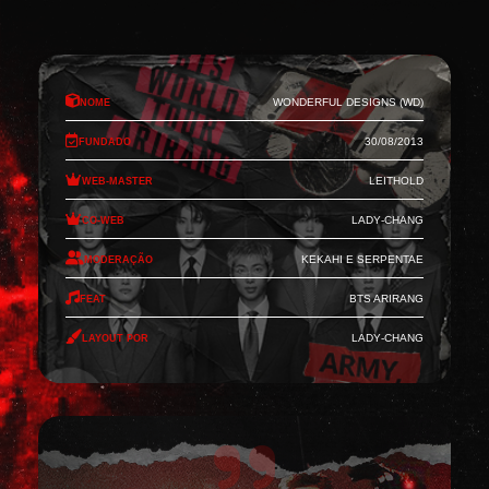
Nome
Wonderful Designs (WD)
Fundado
30/08/2013
Web-Master
Leithold
Co-Web
Lady-Chang
Moderação
Kekahi e Serpentae
Feat
BTS Arirang
Layout por
Lady-Chang