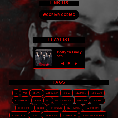
LINK US
COPIAR CÓDIGO
PLAYLIST
Body to Body
BTS
►
◀
▶
TAGS
AI
ASS
Abalyn
Agraviane
Aisha
Arabella
Arshanji
Atzarts Mia
Aviso
BC
Bella_RedGirl
Betagem
Bigbang
Bitchcraft
Black
Brookang
By.summer
Caprihorn
Carriesoto
Cheill
Chopuchai
Cianamoon
Codinomebeijaflor