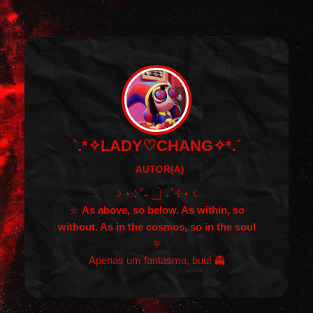
`.*✧LADY♡CHANG✧*.´
AUTOR(A)
☽ ⋆⊹˚₊ 𓉸 ₊˚⊹⋆ ☾
⛦
As above, so below. As within, so
without. As in the cosmos, so in the soul
⛧
Apenas um fantasma, buu! 👻