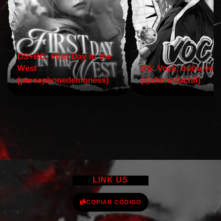
DS+BC: First Day in the
West
DS: Você, outra vez!
(persephonedemoness)
(@domodachii)
LINK US
COPIAR CÓDIGO