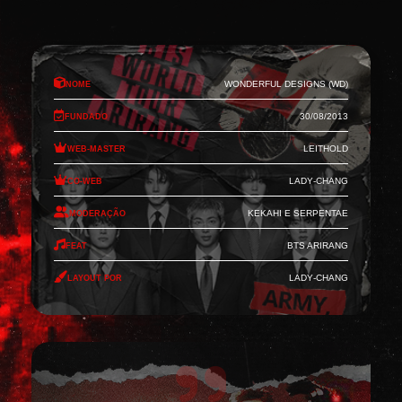
Nome
Wonderful Designs (WD)
Fundado
30/08/2013
Web-Master
Leithold
Co-Web
Lady-Chang
Moderação
Kekahi e Serpentae
Feat
BTS Arirang
Layout por
Lady-Chang