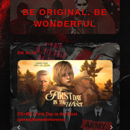
BE ORIGINAL. BE
WONDERFUL
EM ALTA
DS+BC: First Day in the West
(persephonedemoness)