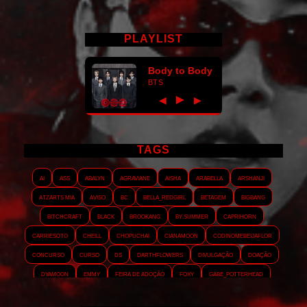
PLAYLIST
Body to Body
BTS
►
◀
▶
TAGS
AI
ASS
Abalyn
Agraviane
Aisha
Arabella
Arshanji
Atzarts Mia
Aviso
BC
Bella_RedGirl
Betagem
Bigbang
Bitchcraft
Black
Brookang
By.summer
Caprihorn
Carriesoto
Cheill
Chopuchai
Cianamoon
Codinomebeijaflor
Concurso
Curso
DS
Darthflowers
Divulgação
Doação
Dyamoon
Emmy
Feira de adoção
Foxy
Gabe_Potterhead
GeminnieKook
HALATZJOONG
HOTK
Harmonix
Holophernes