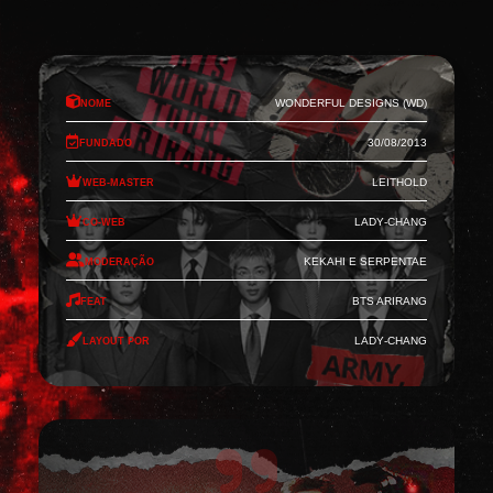
Nome
Wonderful Designs (WD)
Fundado
30/08/2013
Web-Master
Leithold
Co-Web
Lady-Chang
Moderação
Kekahi e Serpentae
Feat
BTS Arirang
Layout por
Lady-Chang