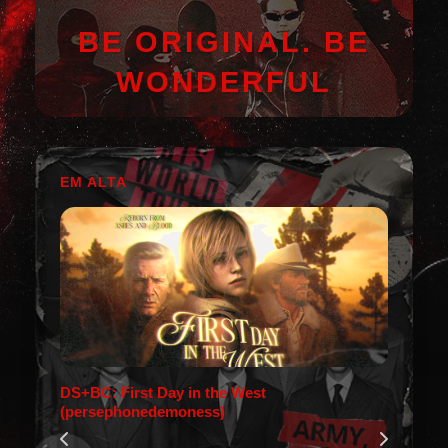
BE ORIGINAL. BE
WONDERFUL
EM ALTA
DS+BC: First Day in the West
(persephonedemoness)