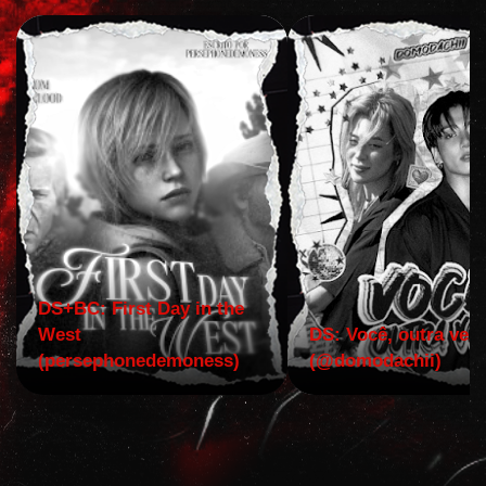
DS+BC: First Day in the
West
DS: Você, outra vez!
(persephonedemoness)
(@domodachii)