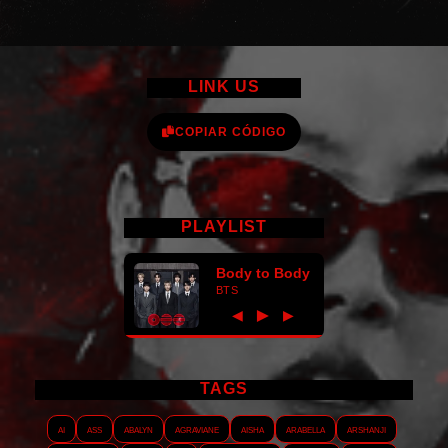
LINK US
COPIAR CÓDIGO
PLAYLIST
Body to Body
BTS
►
◀
▶
TAGS
AI
ASS
Abalyn
Agraviane
Aisha
Arabella
Arshanji