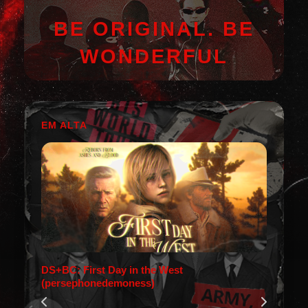
BE ORIGINAL. BE
WONDERFUL
EM ALTA
DS+BC: First Day in the West
(persephonedemoness)