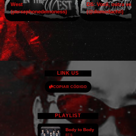
West
DS: Você, outra vez!
(persephonedemoness)
(@domodachii)
LINK US
COPIAR CÓDIGO
PLAYLIST
Body to Body
BTS