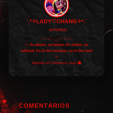
`.*✧LADY♡CHANG✧*.´
AUTOR(A)
☽ ⋆⊹˚₊ 𓉸 ₊˚⊹⋆ ☾
⛦
As above, so below. As within, so
without. As in the cosmos, so in the soul
⛧
Apenas um fantasma, buu! 👻
COMENTÁRIOS