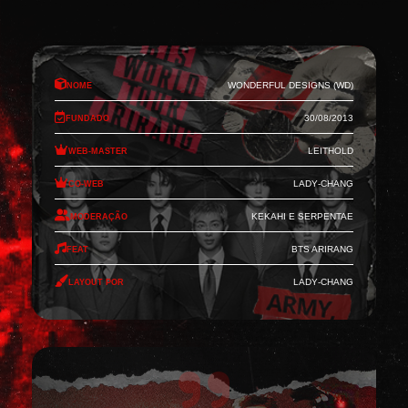
Nome
Wonderful Designs (WD)
Fundado
30/08/2013
Web-Master
Leithold
Co-Web
Lady-Chang
Moderação
Kekahi e Serpentae
Feat
BTS Arirang
Layout por
Lady-Chang