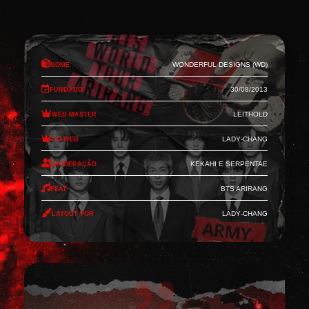
Nome
Wonderful Designs (WD)
Fundado
30/08/2013
Web-Master
Leithold
Co-Web
Lady-Chang
Moderação
Kekahi e Serpentae
Feat
BTS Arirang
Layout por
Lady-Chang