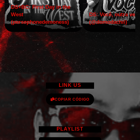
DS+BC: First Day in the
West
DS: Você, outra vez!
(persephonedemoness)
(@domodachii)
LINK US
COPIAR CÓDIGO
PLAYLIST