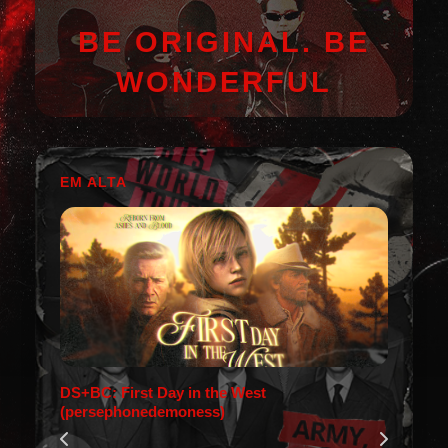
BE ORIGINAL. BE
WONDERFUL
EM ALTA
DS+BC: First Day in the West
(persephonedemoness)