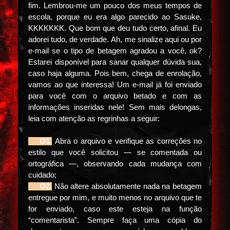
fim. Lembrou-me um pouco dos meus tempos de
escola, porque eu era algo parecido ao Sasuke,
KKKKKKK. Que bom que deu tudo certo, afinal. Eu
adorei tudo, de verdade. Ah, me sinalize aqui ou por
e-mail se o tipo de betagem agradou a você, ok?
Estarei disponível para sanar qualquer dúvida sua,
caso haja alguma. Pois bem, chega de enrolação,
vamos ao que interessa! Um e-mail já foi enviado
para você com o arquivo betado e com as
informações inseridas nele! Sem mais delongas,
leia com atenção as regrinhas a seguir:
⠀⠀O1.
Abra o arquivo e verifique as correções no
estilo que você solicitou — se comentada ou
ortográfica —, observando cada mudança com
cuidado;
⠀⠀O2.
Não altere absolutamente nada na betagem
entregue por mim, e muito menos no arquivo que te
for enviado, caso este esteja na função
“comentarista”. Sempre faça uma cópia do