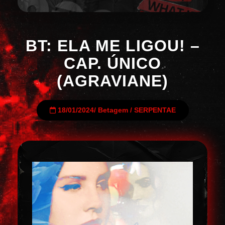
BT: ELA ME LIGOU! –
CAP. ÚNICO
(AGRAVIANE)
18/01/2024
/
Betagem
/
SERPENTAE