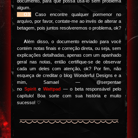
documento, para que possa usá-lo sem problema
algum.
⠀⠀
O3.
Caso encontre qualquer pormenor no
arquivo, por favor, contate-me ao invés de alterar a
betagem, pois juntos resolveremos o problema, ok?
⠀⠀
A
lém disso, o documento enviado para você
contém notas finais e correção direta, ou seja, sem
explicações detalhadas, apenas com um apanhado
geral nas notas, então certifique-se de observar
cada um deles com atenção, ok? Por fim, não
esqueça de creditar o blog Wonderful Designs e a
mim, Samael — @serpentae
no
Spirit
e
Wattpad
— o beta responsável pelo
capítulo! Boa sorte com sua história e muito
sucesso! ♡