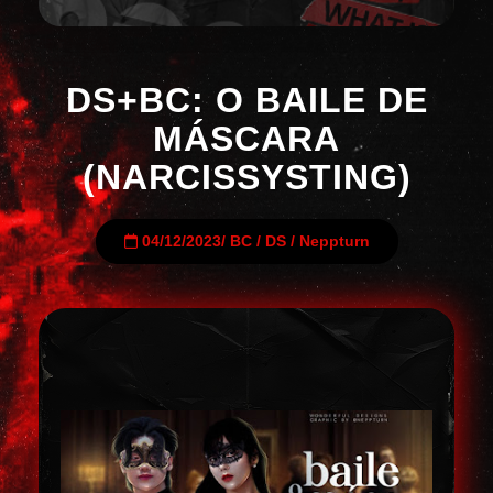
DS+BC: O BAILE DE
MÁSCARA
(NARCISSYSTING)
04/12/2023
/
BC
/
DS
/
Neppturn