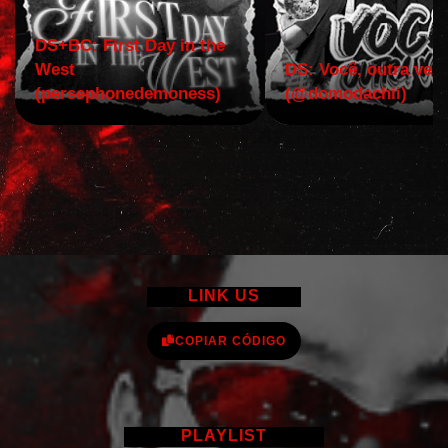
DS+BC: First Day in the
West
DS: Você, outra vez!
(persephonedemoness)
(@domodachii)
LINK US
COPIAR CÓDIGO
PLAYLIST