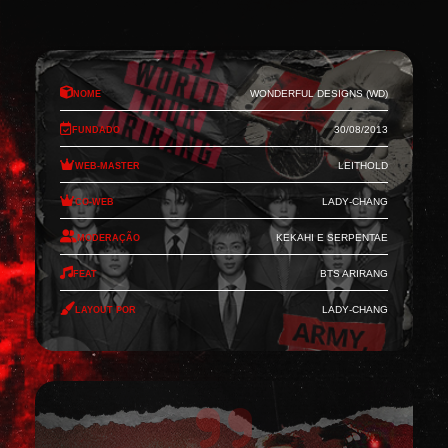
Nome
Wonderful Designs (WD)
Fundado
30/08/2013
Web-Master
Leithold
Co-Web
Lady-Chang
Moderação
Kekahi e Serpentae
Feat
BTS Arirang
Layout por
Lady-Chang