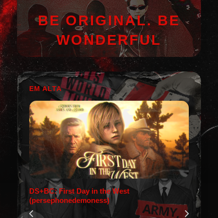
BE ORIGINAL. BE
WONDERFUL
EM ALTA
DS+BC: First Day in the West
(persephonedemoness)