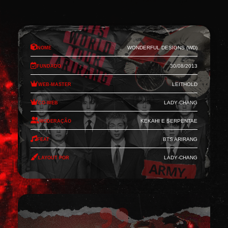
Nome
Wonderful Designs (WD)
Fundado
30/08/2013
Web-Master
Leithold
Co-Web
Lady-Chang
Moderação
Kekahi e Serpentae
Feat
BTS Arirang
Layout por
Lady-Chang