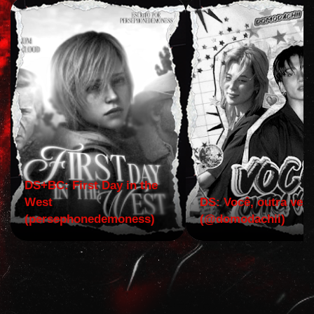
DS+BC: First Day in the
West
DS: Você, outra vez!
(persephonedemoness)
(@domodachii)