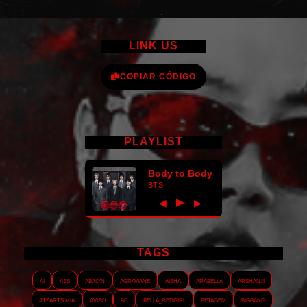
LINK US
COPIAR CÓDIGO
PLAYLIST
Body to Body
BTS
►
◀
▶
TAGS
AI
ASS
Abalyn
Agraviane
Aisha
Arabella
Arshanji
Atzarts Mia
Aviso
BC
Bella_RedGirl
Betagem
Bigbang