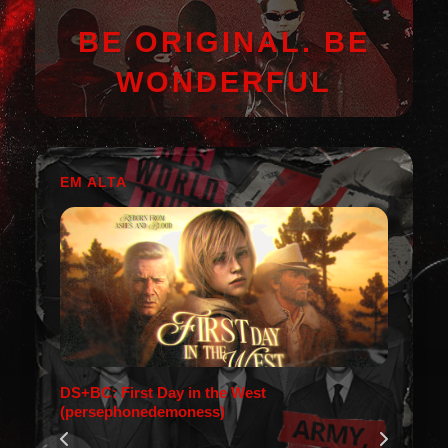
BE ORIGINAL. BE
WONDERFUL
EM ALTA
DS+BC: First Day in the West
(persephonedemoness)