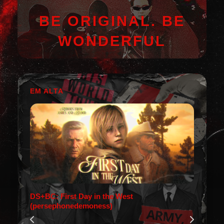
BE ORIGINAL. BE
WONDERFUL
EM ALTA
DS+BC: First Day in the West
(persephonedemoness)