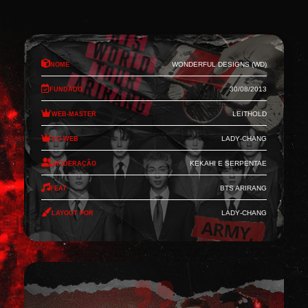
Nome
Wonderful Designs (WD)
Fundado
30/08/2013
Web-Master
Leithold
Co-Web
Lady-Chang
Moderação
Kekahi e Serpentae
Feat
BTS Arirang
Layout por
Lady-Chang