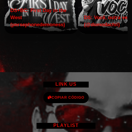
DS+BC: First Day in the
West
DS: Você, outra vez!
(persephonedemoness)
(@domodachii)
LINK US
COPIAR CÓDIGO
PLAYLIST