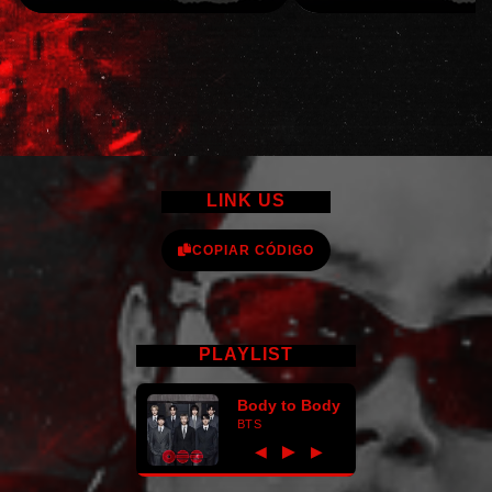
LINK US
COPIAR CÓDIGO
PLAYLIST
Body to Body
BTS
►
◀
▶