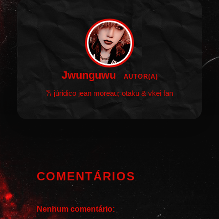
Jwunguwu
AUTOR(A)
𐙚 júridico jean moreau; otaku & vkei fan
COMENTÁRIOS
Nenhum comentário: