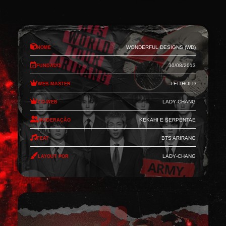
Nome
Wonderful Designs (WD)
Fundado
30/08/2013
Web-Master
Leithold
Co-Web
Lady-Chang
Moderação
Kekahi e Serpentae
Feat
BTS Arirang
Layout por
Lady-Chang