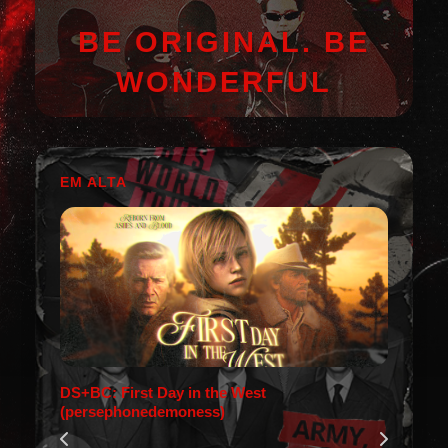
BE ORIGINAL. BE
WONDERFUL
EM ALTA
DS+BC: First Day in the West
(persephonedemoness)