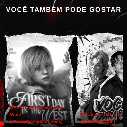
VOCÊ TAMBÉM PODE GOSTAR
DS+BC: First Day in the
West
DS: Você, outra vez!
(persephonedemoness)
(@domodachii)