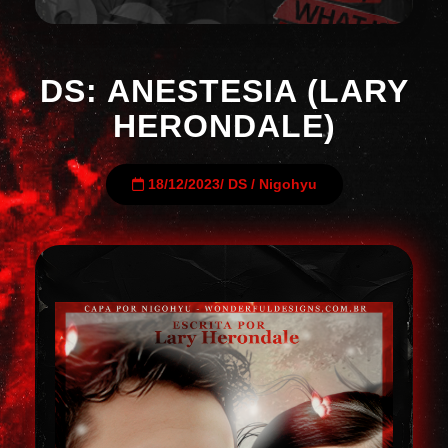
DS: ANESTESIA (LARY
HERONDALE)
18/12/2023
/
DS
/
Nigohyu