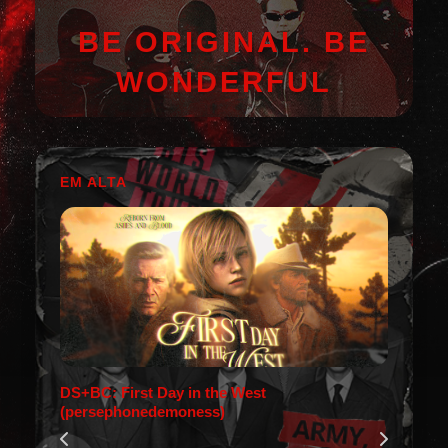
BE ORIGINAL. BE
WONDERFUL
EM ALTA
DS+BC: First Day in the West
(persephonedemoness)