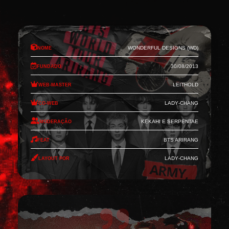
Nome
Wonderful Designs (WD)
Fundado
30/08/2013
Web-Master
Leithold
Co-Web
Lady-Chang
Moderação
Kekahi e Serpentae
Feat
BTS Arirang
Layout por
Lady-Chang