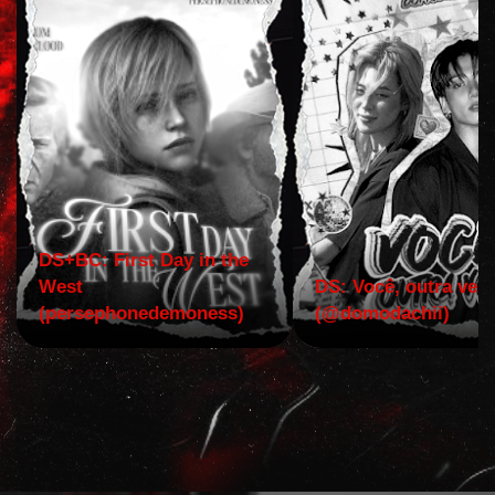
DS+BC: First Day in the
West
DS: Você, outra vez!
(persephonedemoness)
(@domodachii)