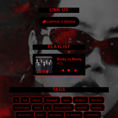
LINK US
COPIAR CÓDIGO
PLAYLIST
Body to Body
BTS
►
◀
▶
TAGS
AI
ASS
Abalyn
Agraviane
Aisha
Arabella
Arshanji
Atzarts Mia
Aviso
BC
Bella_RedGirl
Betagem
Bigbang
Bitchcraft
Black
Brookang
By.summer
Caprihorn