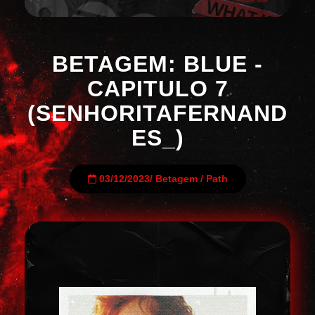
BETAGEM: BLUE -
CAPITULO 7
(SENHORITAFERNAND
ES_)
03/12/2023
/
Betagem
/
Path