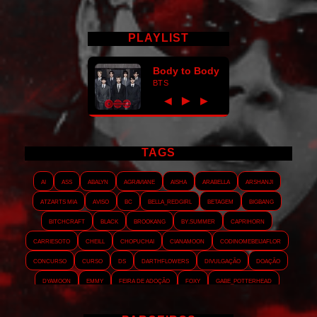
PLAYLIST
Body to Body
BTS
►
◀
▶
TAGS
AI
ASS
Abalyn
Agraviane
Aisha
Arabella
Arshanji
Atzarts Mia
Aviso
BC
Bella_RedGirl
Betagem
Bigbang
Bitchcraft
Black
Brookang
By.summer
Caprihorn
Carriesoto
Cheill
Chopuchai
Cianamoon
Codinomebeijaflor
Concurso
Curso
DS
Darthflowers
Divulgação
Doação
Dyamoon
Emmy
Feira de adoção
Foxy
Gabe_Potterhead
GeminnieKook
HALATZJOONG
HOTK
Harmonix
Holophernes