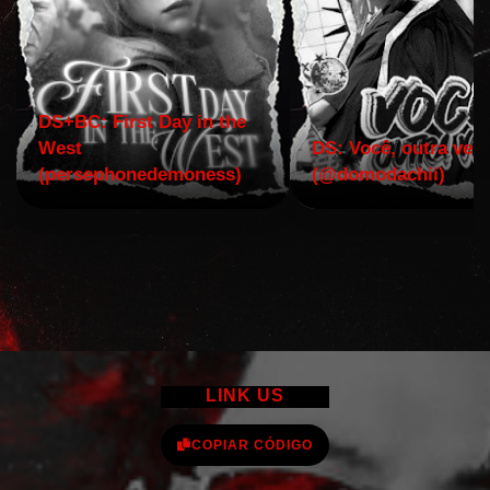
DS+BC: First Day in the
West
DS: Você, outra vez!
(persephonedemoness)
(@domodachii)
LINK US
COPIAR CÓDIGO