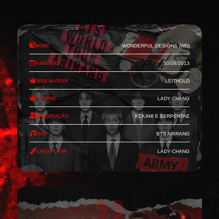
Nome
Wonderful Designs (WD)
Fundado
30/08/2013
Web-Master
Leithold
Co-Web
Lady-Chang
Moderação
Kekahi e Serpentae
Feat
BTS Arirang
Layout por
Lady-Chang