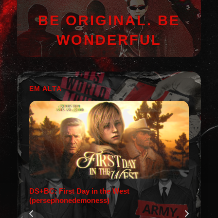
BE ORIGINAL. BE
WONDERFUL
EM ALTA
DS+BC: First Day in the West
(persephonedemoness)