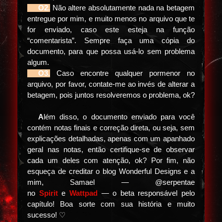
⠀⠀O2.
Não altere absolutamente nada na betagem
entregue por mim, e muito menos no arquivo que te
for enviado, caso este esteja na função
“comentarista”. Sempre faça uma cópia do
documento, para que possa usá-lo sem problema
algum.
⠀⠀
O3.
Caso encontre qualquer pormenor no
arquivo, por favor, contate-me ao invés de alterar a
betagem, pois juntos resolveremos o problema, ok?
⠀⠀
A
lém disso, o documento enviado para você
contém notas finais e correção direta, ou seja, sem
explicações detalhadas, apenas com um apanhado
geral nas notas, então certifique-se de observar
cada um deles com atenção, ok? Por fim, não
esqueça de creditar o blog Wonderful Designs e a
mim, Samael — @serpentae
no
Spirit
e
Wattpad
— o beta responsável pelo
capítulo! Boa sorte com sua história e muito
sucesso! ♡