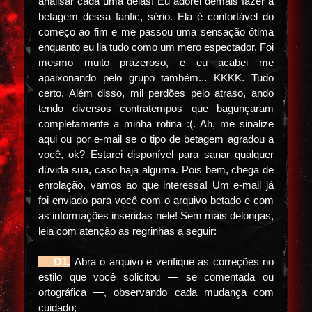
analisar cada uma delas! Eu adorei demais fazer a
betagem dessa fanfic, sério. Ela é confortável do
começo ao fim e me passou uma sensação ótima
enquanto eu lia tudo como um mero espectador. Foi
mesmo muito prazeroso, e eu acabei me
apaixonando pelo grupo também... KKKK. Tudo
certo. Além disso, mil perdões pelo atraso, ando
tendo diversos contratempos que bagunçaram
completamente a minha rotina :(. Ah, me sinalize
aqui ou por e-mail se o tipo de betagem agradou a
você, ok? Estarei disponível para sanar qualquer
dúvida sua, caso haja alguma. Pois bem, chega de
enrolação, vamos ao que interessa! Um e-mail já
foi enviado para você com o arquivo betado e com
as informações inseridas nele! Sem mais delongas,
leia com atenção as regrinhas a seguir:
⠀⠀O1.
Abra o arquivo e verifique as correções no
estilo que você solicitou — se comentada ou
ortográfica —, observando cada mudança com
cuidado;