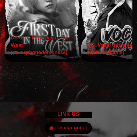
DS+BC: First Day in the
West
DS: Você, outra vez!
(persephonedemoness)
(@domodachii)
LINK US
COPIAR CÓDIGO