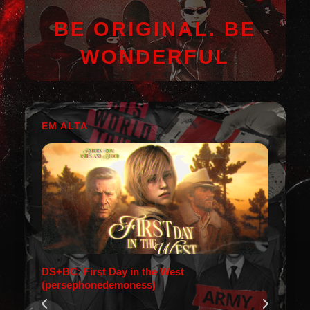
BE ORIGINAL. BE
WONDERFUL
EM ALTA
DS+BC: First Day in the West
(persephonedemoness)