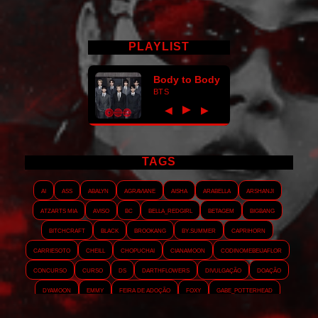
PLAYLIST
Body to Body
BTS
►
◀
▶
TAGS
AI
ASS
Abalyn
Agraviane
Aisha
Arabella
Arshanji
Atzarts Mia
Aviso
BC
Bella_RedGirl
Betagem
Bigbang
Bitchcraft
Black
Brookang
By.summer
Caprihorn
Carriesoto
Cheill
Chopuchai
Cianamoon
Codinomebeijaflor
Concurso
Curso
DS
Darthflowers
Divulgação
Doação
Dyamoon
Emmy
Feira de adoção
Foxy
Gabe_Potterhead
GeminnieKook
HALATZJOONG
HOTK
Harmonix
Holophernes