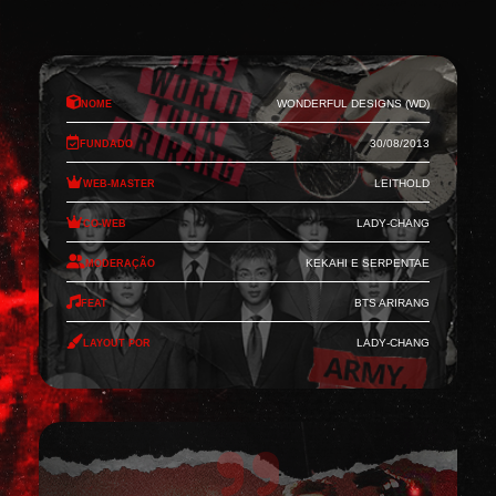
Nome
Wonderful Designs (WD)
Fundado
30/08/2013
Web-Master
Leithold
Co-Web
Lady-Chang
Moderação
Kekahi e Serpentae
Feat
BTS Arirang
Layout por
Lady-Chang