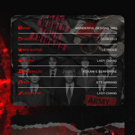
Nome
Wonderful Designs (WD)
Fundado
30/08/2013
Web-Master
Leithold
Co-Web
Lady-Chang
Moderação
Kekahi e Serpentae
Feat
BTS Arirang
Layout por
Lady-Chang