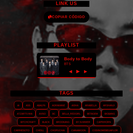
LINK US
COPIAR CÓDIGO
PLAYLIST
Body to Body
BTS
►
◀
▶
TAGS
AI
ASS
Abalyn
Agraviane
Aisha
Arabella
Arshanji
Atzarts Mia
Aviso
BC
Bella_RedGirl
Betagem
Bigbang
Bitchcraft
Black
Brookang
By.summer
Caprihorn
Carriesoto
Cheill
Chopuchai
Cianamoon
Codinomebeijaflor