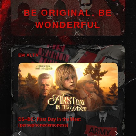
BE ORIGINAL. BE
WONDERFUL
EM ALTA
DS+BC: First Day in the West
(persephonedemoness)