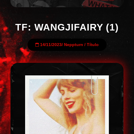
TF: WANGJIFAIRY (1)
14/11/2023
/
Neppturn
/
Título