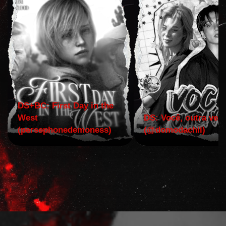
DS+BC: First Day in the
West
DS: Você, outra vez!
(persephonedemoness)
(@domodachii)