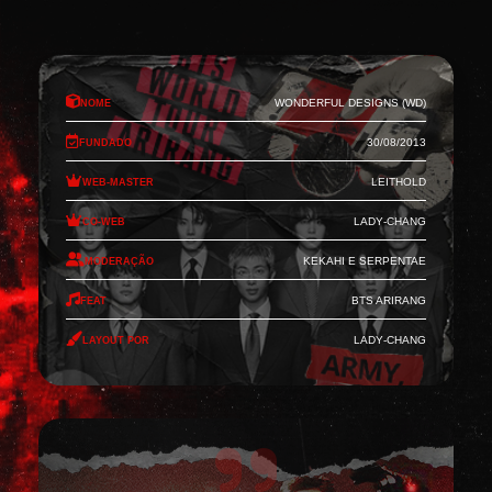
Nome
Wonderful Designs (WD)
Fundado
30/08/2013
Web-Master
Leithold
Co-Web
Lady-Chang
Moderação
Kekahi e Serpentae
Feat
BTS Arirang
Layout por
Lady-Chang