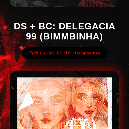
DS + BC: DELEGACIA
99 (BIMMBINHA)
25/11/2023
/
BC
/
DS
/
Holophernes