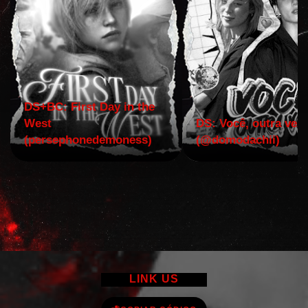
DS+BC: First Day in the
West
DS: Você, outra vez!
(persephonedemoness)
(@domodachii)
LINK US