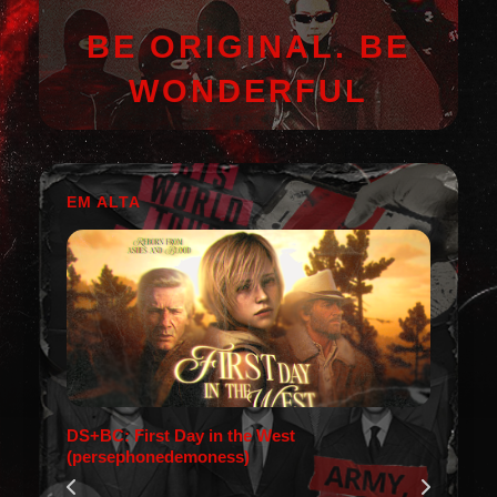
BE ORIGINAL. BE
WONDERFUL
EM ALTA
DS+BC: First Day in the West
(persephonedemoness)