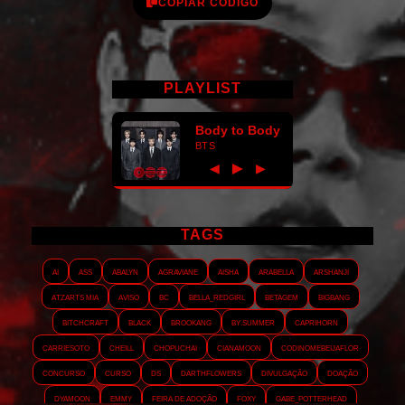
COPIAR CÓDIGO
PLAYLIST
Body to Body
BTS
►
◀
▶
TAGS
AI
ASS
Abalyn
Agraviane
Aisha
Arabella
Arshanji
Atzarts Mia
Aviso
BC
Bella_RedGirl
Betagem
Bigbang
Bitchcraft
Black
Brookang
By.summer
Caprihorn
Carriesoto
Cheill
Chopuchai
Cianamoon
Codinomebeijaflor
Concurso
Curso
DS
Darthflowers
Divulgação
Doação
Dyamoon
Emmy
Feira de adoção
Foxy
Gabe_Potterhead