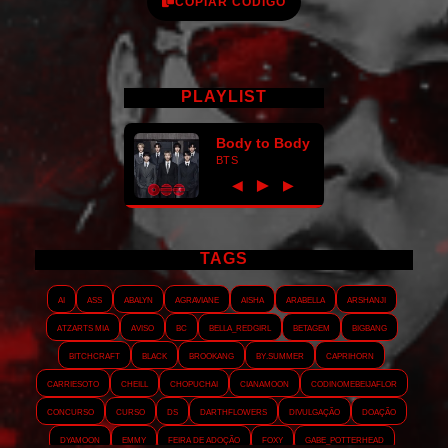
COPIAR CÓDIGO
PLAYLIST
Body to Body
BTS
►
◀
▶
TAGS
AI
ASS
Abalyn
Agraviane
Aisha
Arabella
Arshanji
Atzarts Mia
Aviso
BC
Bella_RedGirl
Betagem
Bigbang
Bitchcraft
Black
Brookang
By.summer
Caprihorn
Carriesoto
Cheill
Chopuchai
Cianamoon
Codinomebeijaflor
Concurso
Curso
DS
Darthflowers
Divulgação
Doação
Dyamoon
Emmy
Feira de adoção
Foxy
Gabe_Potterhead