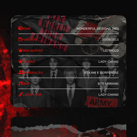
Nome
Wonderful Designs (WD)
Fundado
30/08/2013
Web-Master
Leithold
Co-Web
Lady-Chang
Moderação
Kekahi e Serpentae
Feat
BTS Arirang
Layout por
Lady-Chang