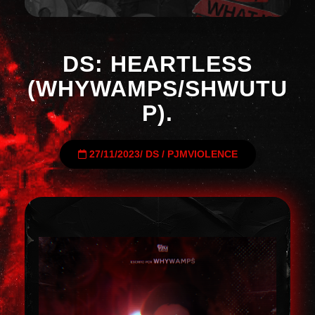
DS: HEARTLESS
(WHYWAMPS/SHWUTU
P).
27/11/2023
/
DS
/
PJMVIOLENCE