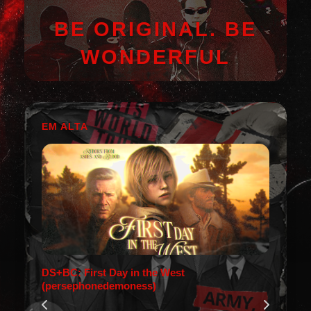
BE ORIGINAL. BE
WONDERFUL
EM ALTA
DS+BC: First Day in the West
(persephonedemoness)