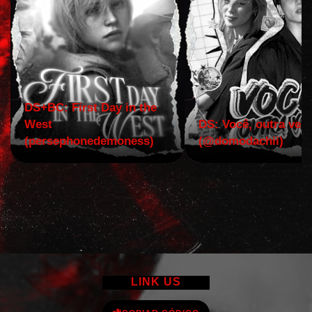
DS+BC: First Day in the
West
DS: Você, outra vez!
(persephonedemoness)
(@domodachii)
LINK US