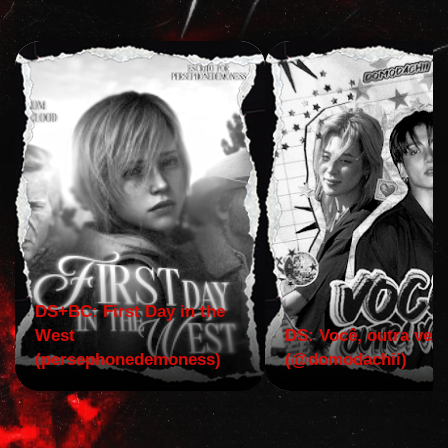
DS+BC: First Day in the
West
DS: Você, outra vez!
(persephonedemoness)
(@domodachii)