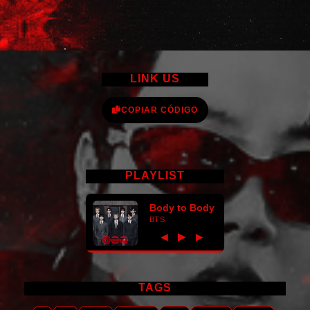
LINK US
COPIAR CÓDIGO
PLAYLIST
Body to Body
BTS
►
◀
▶
TAGS