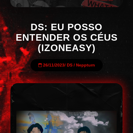
DS: EU POSSO
ENTENDER OS CÉUS
(IZONEASY)
26/11/2023
/
DS
/
Neppturn