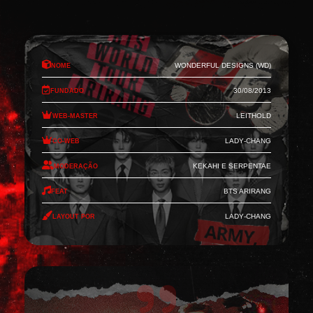
Nome
Wonderful Designs (WD)
Fundado
30/08/2013
Web-Master
Leithold
Co-Web
Lady-Chang
Moderação
Kekahi e Serpentae
Feat
BTS Arirang
Layout por
Lady-Chang