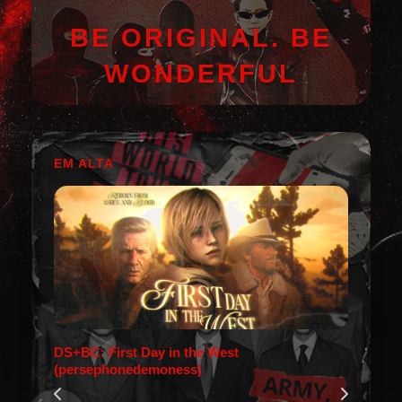
BE ORIGINAL. BE
WONDERFUL
EM ALTA
DS+BC: First Day in the West
(persephonedemoness)