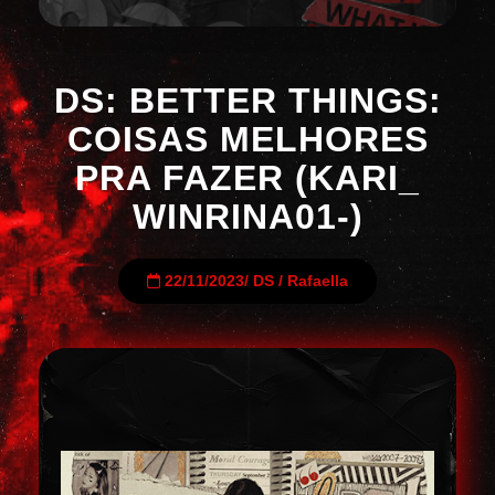
DS: BETTER THINGS:
COISAS MELHORES
PRA FAZER (KARI_
WINRINA01-)
22/11/2023
/
DS
/
Rafaella