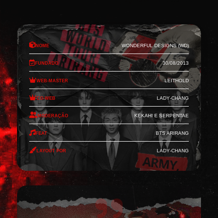
Nome
Wonderful Designs (WD)
Fundado
30/08/2013
Web-Master
Leithold
Co-Web
Lady-Chang
Moderação
Kekahi e Serpentae
Feat
BTS Arirang
Layout por
Lady-Chang