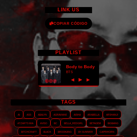
LINK US
COPIAR CÓDIGO
PLAYLIST
Body to Body
BTS
►
◀
▶
TAGS
AI
ASS
Abalyn
Agraviane
Aisha
Arabella
Arshanji
Atzarts Mia
Aviso
BC
Bella_RedGirl
Betagem
Bigbang
Bitchcraft
Black
Brookang
By.summer
Caprihorn