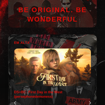
BE ORIGINAL. BE
WONDERFUL
EM ALTA
DS+BC: First Day in the West
(persephonedemoness)