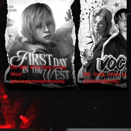
DS+BC: First Day in the
West
DS: Você, outra vez!
(persephonedemoness)
(@domodachii)