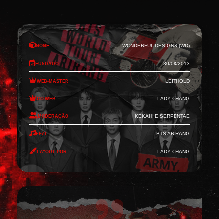
Nome
Wonderful Designs (WD)
Fundado
30/08/2013
Web-Master
Leithold
Co-Web
Lady-Chang
Moderação
Kekahi e Serpentae
Feat
BTS Arirang
Layout por
Lady-Chang