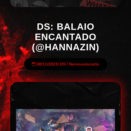
DS: BALAIO
ENCANTADO
(@HANNAZIN)
08/11/2023
/
DS
/
Nervouslunatic