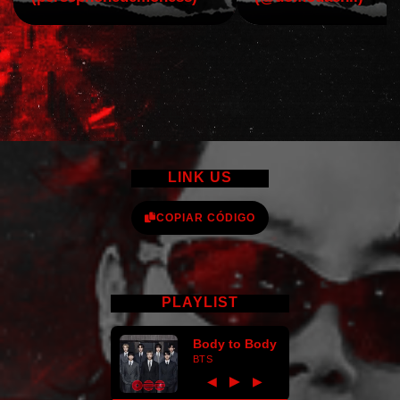
LINK US
COPIAR CÓDIGO
PLAYLIST
Body to Body
BTS
►
◀
▶