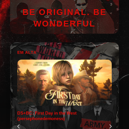
BE ORIGINAL. BE
WONDERFUL
EM ALTA
DS+BC: First Day in the West
(persephonedemoness)