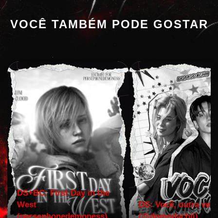
VOCÊ TAMBÉM PODE GOSTAR
DS+BC: First Day in the
West
DS: Você, outra vez!
(persephonedemoness)
(@domodachii)