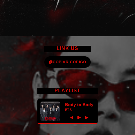
LINK US
COPIAR CÓDIGO
PLAYLIST
Body to Body
BTS
►
◀
▶