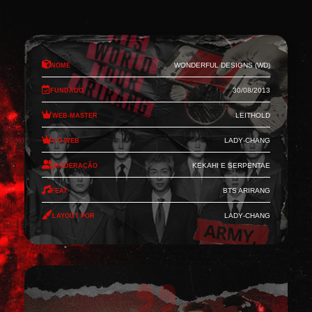
Nome
Wonderful Designs (WD)
Fundado
30/08/2013
Web-Master
Leithold
Co-Web
Lady-Chang
Moderação
Kekahi e Serpentae
Feat
BTS Arirang
Layout por
Lady-Chang