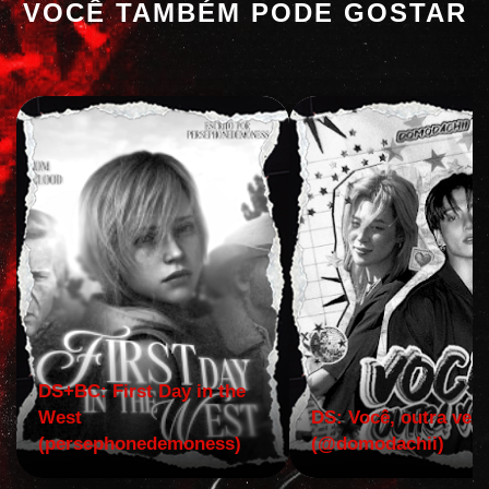
VOCÊ TAMBÉM PODE GOSTAR
DS+BC: First Day in the
West
DS: Você, outra vez!
(persephonedemoness)
(@domodachii)