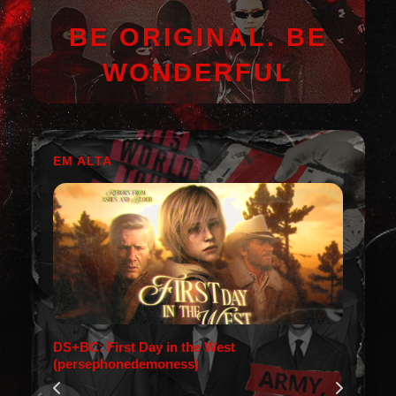
BE ORIGINAL. BE
WONDERFUL
EM ALTA
DS+BC: First Day in the West
(persephonedemoness)