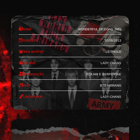
Nome
Wonderful Designs (WD)
Fundado
30/08/2013
Web-Master
Leithold
Co-Web
Lady-Chang
Moderação
Kekahi e Serpentae
Feat
BTS Arirang
Layout por
Lady-Chang