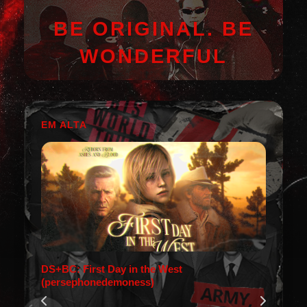
BE ORIGINAL. BE
WONDERFUL
EM ALTA
DS+BC: First Day in the West
(persephonedemoness)