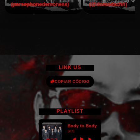
(persephonedemoness)
(@domodachii)
LINK US
COPIAR CÓDIGO
PLAYLIST
Body to Body
BTS
►
◀
▶