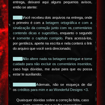
entrega, deixarei aqui alguns pequenos avisos,
então se atente:
♡
V
ocê recebeu dois arquivos na entrega, onde
o primeiro é com a
betagem ortográfica e com a
sinalização da correção junto com os comentários
contendo dicas e sugestões
, enquanto o segundo
é
somente o capítulo corrigido
. Para acessá-los,
por gentileza, aperte na escrita e nela conterá o link
do arquivo que você será direcionado;
♡
N
ão altere nada na betagem entregue
e
tome
cuidado para não excluir os comentários inseridos
,
caso haja dúvidas, me avise para que eu possa
estar te auxiliando;
♡
A
demais, não se esqueça de dar
os
créditos para mim e ao Wonderful Designs <3
.
Quaisquer dúvidas sobre a correção feita, caso