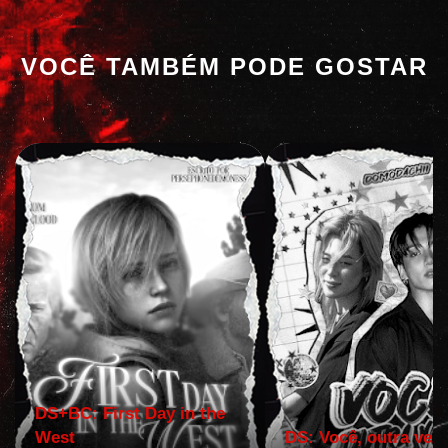
VOCÊ TAMBÉM PODE GOSTAR
DS+BC: First Day in the
West
DS: Você, outra vez!