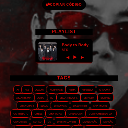
COPIAR CÓDIGO
PLAYLIST
Body to Body
BTS
►
◀
▶
TAGS
AI
ASS
Abalyn
Agraviane
Aisha
Arabella
Arshanji
Atzarts Mia
Aviso
BC
Bella_RedGirl
Betagem
Bigbang
Bitchcraft
Black
Brookang
By.summer
Caprihorn
Carriesoto
Cheill
Chopuchai
Cianamoon
Codinomebeijaflor
Concurso
Curso
DS
Darthflowers
Divulgação
Doação