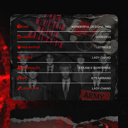
Nome
Wonderful Designs (WD)
Fundado
30/08/2013
Web-Master
Leithold
Co-Web
Lady-Chang
Moderação
Kekahi e Serpentae
Feat
BTS Arirang
Layout por
Lady-Chang