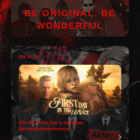
BE ORIGINAL. BE
WONDERFUL
EM ALTA
DS+BC: First Day in the West
(persephonedemoness)