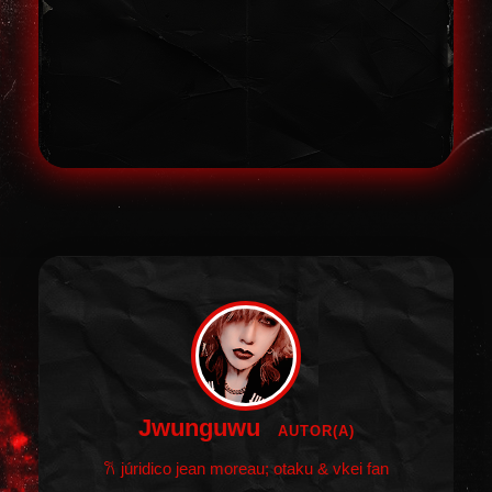
Jwunguwu
AUTOR(A)
𐙚 júridico jean moreau; otaku & vkei fan