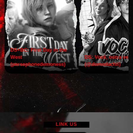
DS+BC: First Day in the
West
DS: Você, outra vez!
(persephonedemoness)
(@domodachii)
LINK US