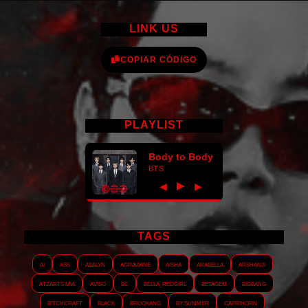
LINK US
COPIAR CÓDIGO
PLAYLIST
Body to Body
BTS
►
◀
▶
TAGS
AI
ASS
Abalyn
Agraviane
Aisha
Arabella
Arshanji
Atzarts Mia
Aviso
BC
Bella_RedGirl
Betagem
Bigbang
Bitchcraft
Black
Brookang
By.summer
Caprihorn