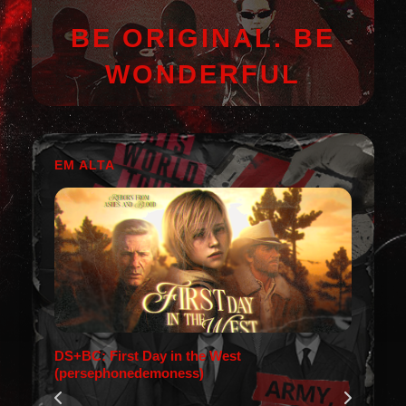
BE ORIGINAL. BE
WONDERFUL
EM ALTA
DS+BC: First Day in the West
(persephonedemoness)