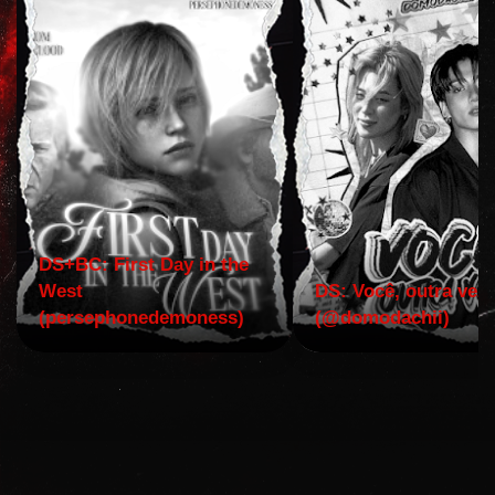
DS+BC: First Day in the
West
DS: Você, outra vez!
(persephonedemoness)
(@domodachii)