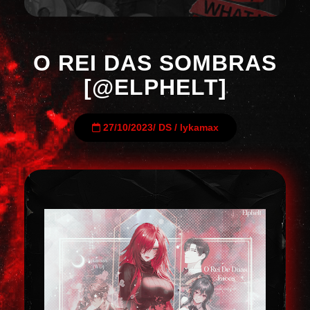
O REI DAS SOMBRAS
[@ELPHELT]
27/10/2023
/
DS
/
lykamax