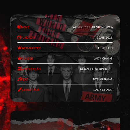
Nome
Wonderful Designs (WD)
Fundado
30/08/2013
Web-Master
Leithold
Co-Web
Lady-Chang
Moderação
Kekahi e Serpentae
Feat
BTS Arirang
Layout por
Lady-Chang