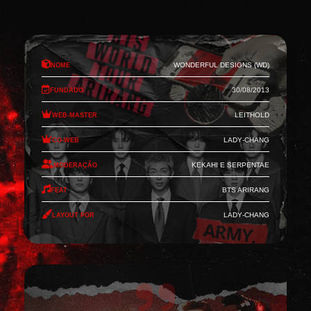
Nome
Wonderful Designs (WD)
Fundado
30/08/2013
Web-Master
Leithold
Co-Web
Lady-Chang
Moderação
Kekahi e Serpentae
Feat
BTS Arirang
Layout por
Lady-Chang