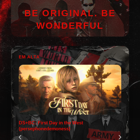
BE ORIGINAL. BE
WONDERFUL
EM ALTA
DS+BC: First Day in the West
(persephonedemoness)