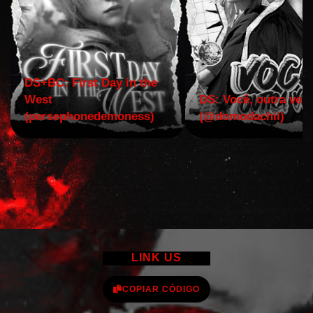
DS+BC: First Day in the
West
DS: Você, outra vez!
(persephonedemoness)
(@domodachii)
LINK US
COPIAR CÓDIGO