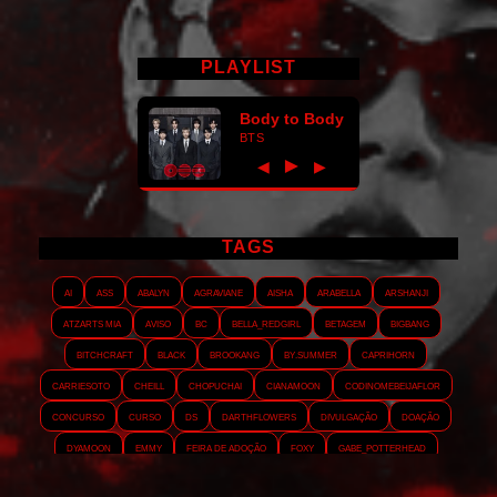
PLAYLIST
Body to Body
BTS
►
◀
▶
TAGS
AI
ASS
Abalyn
Agraviane
Aisha
Arabella
Arshanji
Atzarts Mia
Aviso
BC
Bella_RedGirl
Betagem
Bigbang
Bitchcraft
Black
Brookang
By.summer
Caprihorn
Carriesoto
Cheill
Chopuchai
Cianamoon
Codinomebeijaflor
Concurso
Curso
DS
Darthflowers
Divulgação
Doação
Dyamoon
Emmy
Feira de adoção
Foxy
Gabe_Potterhead
GeminnieKook
HALATZJOONG
HOTK
Harmonix
Holophernes