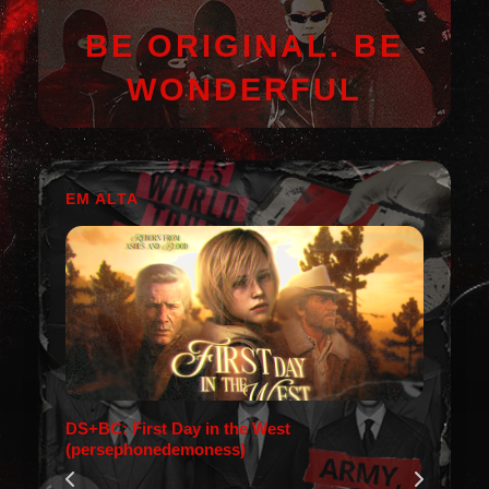
BE ORIGINAL. BE
WONDERFUL
EM ALTA
DS+BC: First Day in the West
(persephonedemoness)