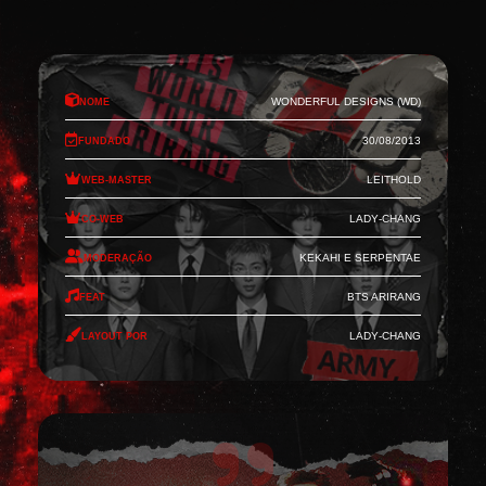
Nome
Wonderful Designs (WD)
Fundado
30/08/2013
Web-Master
Leithold
Co-Web
Lady-Chang
Moderação
Kekahi e Serpentae
Feat
BTS Arirang
Layout por
Lady-Chang