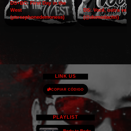
DS+BC: First Day in the
West
DS: Você, outra vez!
(persephonedemoness)
(@domodachii)
LINK US
COPIAR CÓDIGO
PLAYLIST
Body to Body