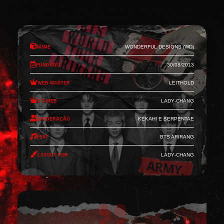
Nome
Wonderful Designs (WD)
Fundado
30/08/2013
Web-Master
Leithold
Co-Web
Lady-Chang
Moderação
Kekahi e Serpentae
Feat
BTS Arirang
Layout por
Lady-Chang