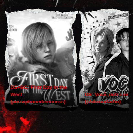
DS+BC: First Day in the
West
DS: Você, outra vez!
(persephonedemoness)
(@domodachii)