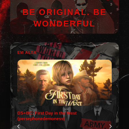
BE ORIGINAL. BE
WONDERFUL
EM ALTA
DS+BC: First Day in the West
(persephonedemoness)