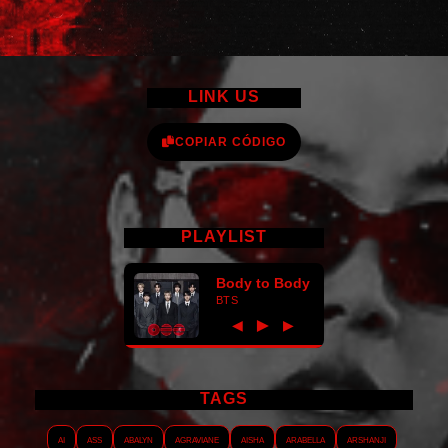
LINK US
COPIAR CÓDIGO
PLAYLIST
Body to Body
BTS
►
◀
▶
TAGS
AI
ASS
Abalyn
Agraviane
Aisha
Arabella
Arshanji