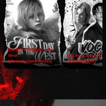
DS+BC: First Day in the
West
DS: Você, outra vez!
(persephonedemoness)
(@domodachii)