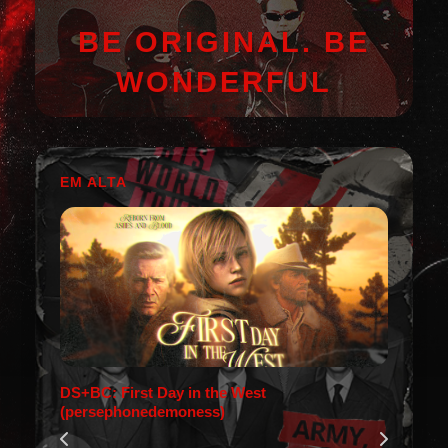
BE ORIGINAL. BE
WONDERFUL
EM ALTA
DS+BC: First Day in the West
(persephonedemoness)