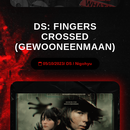
DS: FINGERS
CROSSED
(GEWOONEENMAAN)
05/10/2023
/
DS
/
Nigohyu