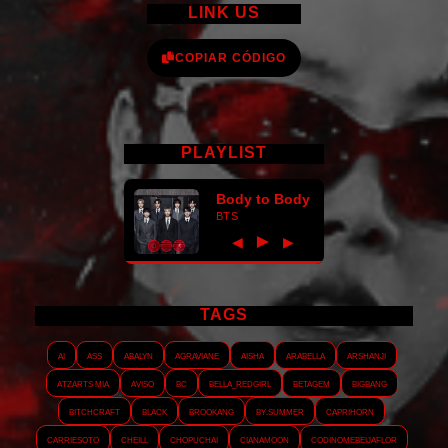
LINK US
COPIAR CÓDIGO
PLAYLIST
Body to Body
BTS
►
◀
▶
TAGS
AI
ASS
Abalyn
Agraviane
Aisha
Arabella
Arshanji
Atzarts Mia
Aviso
BC
Bella_RedGirl
Betagem
Bigbang
Bitchcraft
Black
Brookang
By.summer
Caprihorn
Carriesoto
Cheill
Chopuchai
Cianamoon
Codinomebeijaflor