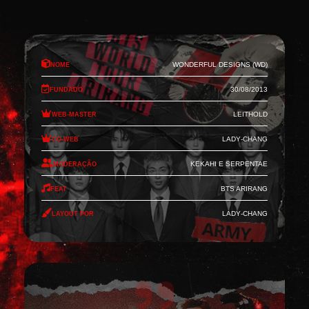
Nome
Wonderful Designs (WD)
Fundado
30/08/2013
Web-Master
Leithold
Co-Web
Lady-Chang
Moderação
Kekahi e Serpentae
Feat
BTS Arirang
Layout por
Lady-Chang