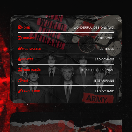
Nome
Wonderful Designs (WD)
Fundado
30/08/2013
Web-Master
Leithold
Co-Web
Lady-Chang
Moderação
Kekahi e Serpentae
Feat
BTS Arirang
Layout por
Lady-Chang