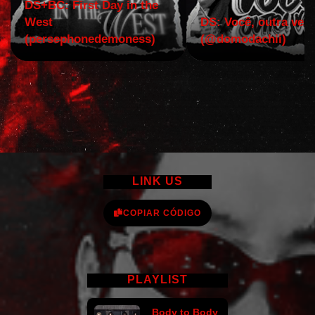
DS+BC: First Day in the
West
DS: Você, outra vez!
(persephonedemoness)
(@domodachii)
LINK US
COPIAR CÓDIGO
PLAYLIST
Body to Body