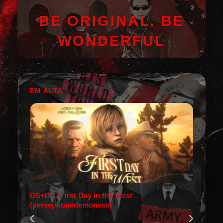
BE ORIGINAL. BE
WONDERFUL
EM ALTA
DS+BC: First Day in the West
(persephonedemoness)