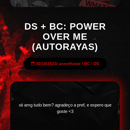
DS + BC: POWER
OVER ME
(AUTORAYAS)
30/10/2023
/
anesthesie
/
BC
/
DS
oii amg tudo bem? agradeço a pref, e espero que
goste <3