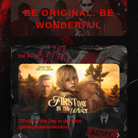
BE ORIGINAL. BE
WONDERFUL
EM ALTA
DS+BC: First Day in the West
(persephonedemoness)