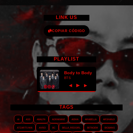
LINK US
COPIAR CÓDIGO
PLAYLIST
Body to Body
BTS
►
◀
▶
TAGS
AI
ASS
Abalyn
Agraviane
Aisha
Arabella
Arshanji
Atzarts Mia
Aviso
BC
Bella_RedGirl
Betagem
Bigbang