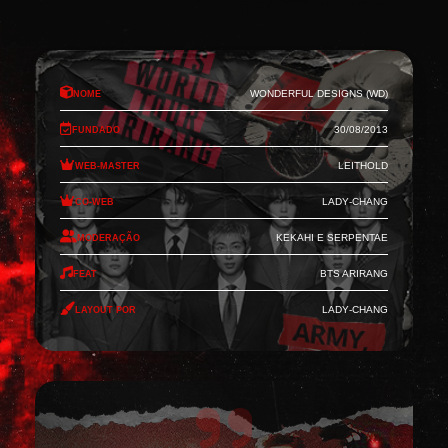
Nome
Wonderful Designs (WD)
Fundado
30/08/2013
Web-Master
Leithold
Co-Web
Lady-Chang
Moderação
Kekahi e Serpentae
Feat
BTS Arirang
Layout por
Lady-Chang