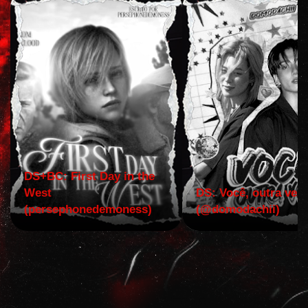
DS+BC: First Day in the
West
DS: Você, outra vez!
(persephonedemoness)
(@domodachii)