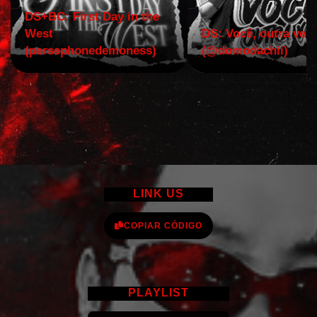
DS+BC: First Day in the
West
DS: Você, outra vez!
(persephonedemoness)
(@domodachii)
LINK US
COPIAR CÓDIGO
PLAYLIST