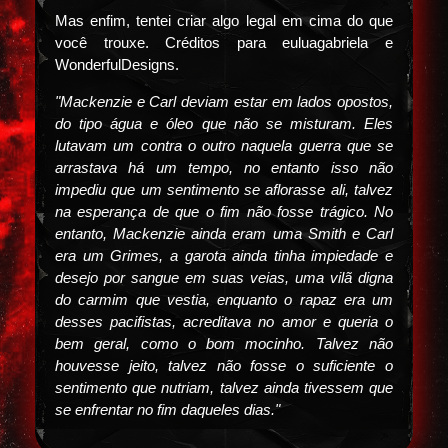
Mas enfim, tentei criar algo legal em cima do que
você trouxe. Créditos para euluagabriela e
WonderfulDesigns.
"Mackenzie e Carl deviam estar em lados opostos,
do tipo água e óleo que não se misturam. Eles
lutavam um contra o outro naquela guerra que se
arrastava há um tempo, no entanto isso não
impediu que um sentimento se aflorasse ali, talvez
na esperança de que o fim não fosse trágico. No
entanto, Mackenzie ainda eram uma Smith e Carl
era um Grimes, a garota ainda tinha impiedade e
desejo por sangue em suas veias, uma vilã digna
do carmim que vestia, enquanto o rapaz era um
desses pacifistas, acreditava no amor e queria o
bem geral, como o bom mocinho. Talvez não
houvesse jeito, talvez não fosse o suficiente o
sentimento que nutriam, talvez ainda tivessem que
se enfrentar no fim daqueles dias."