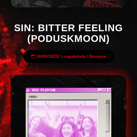
SIN: BITTER FEELING
(PODUSKMOON)
16/09/2023
/
Luagabriela
/
Sinopse