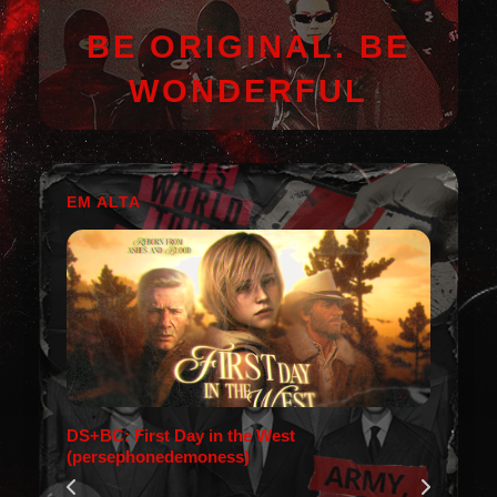
BE ORIGINAL. BE
WONDERFUL
EM ALTA
DS+BC: First Day in the West
(persephonedemoness)