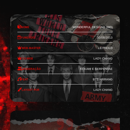
Nome
Wonderful Designs (WD)
Fundado
30/08/2013
Web-Master
Leithold
Co-Web
Lady-Chang
Moderação
Kekahi e Serpentae
Feat
BTS Arirang
Layout por
Lady-Chang