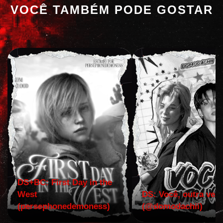
VOCÊ TAMBÉM PODE GOSTAR
DS+BC: First Day in the
West
DS: Você, outra vez!
(persephonedemoness)
(@domodachii)