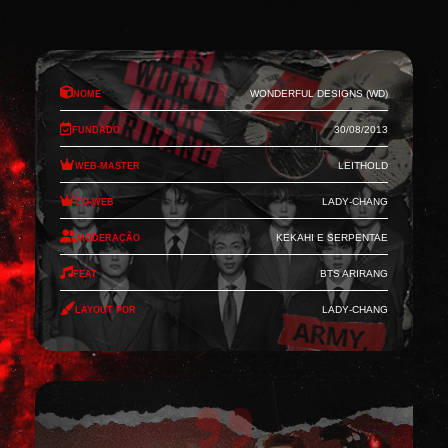
Nome
Wonderful Designs (WD)
Fundado
30/08/2013
Web-Master
Leithold
Co-Web
Lady-Chang
Moderação
Kekahi e Serpentae
Feat
BTS Arirang
Layout por
Lady-Chang