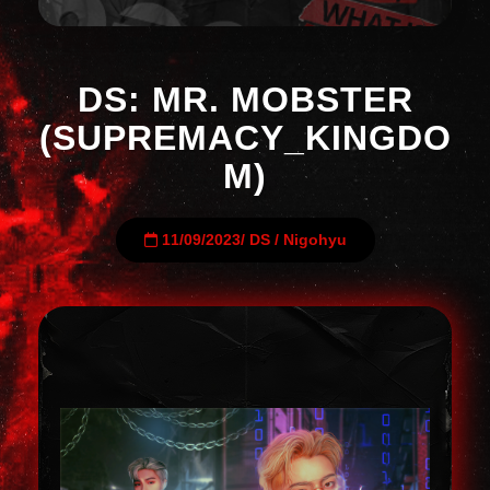
DS: MR. MOBSTER
(SUPREMACY_KINGDO
M)
11/09/2023
/
DS
/
Nigohyu