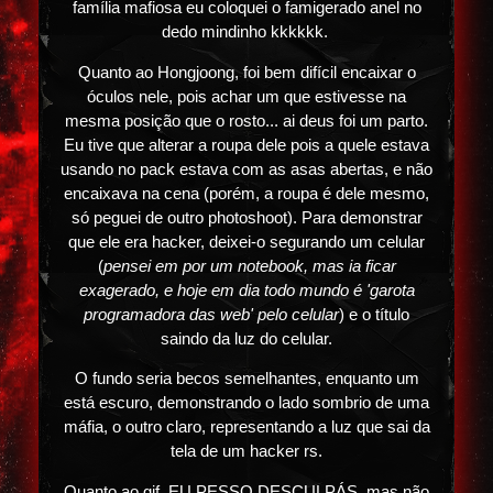
família mafiosa eu coloquei o famigerado anel no
dedo mindinho kkkkkk.
Quanto ao Hongjoong, foi bem difícil encaixar o
óculos nele, pois achar um que estivesse na
mesma posição que o rosto... ai deus foi um parto.
Eu tive que alterar a roupa dele pois a quele estava
usando no pack estava com as asas abertas, e não
encaixava na cena (porém, a roupa é dele mesmo,
só peguei de outro photoshoot). Para demonstrar
que ele era hacker, deixei-o segurando um celular
(
pensei em por um notebook, mas ia ficar
exagerado, e hoje em dia todo mundo é 'garota
programadora das web' pelo celular
) e o título
saindo da luz do celular.
O fundo seria becos semelhantes, enquanto um
está escuro, demonstrando o lado sombrio de uma
máfia, o outro claro, representando a luz que sai da
tela de um hacker rs.
Quanto ao gif EU PESSO DESCULPÁS, mas não