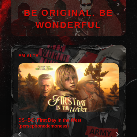
BE ORIGINAL. BE
WONDERFUL
EM ALTA
DS+BC: First Day in the West
(persephonedemoness)