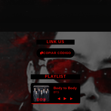
LINK US
COPIAR CÓDIGO
PLAYLIST
Body to Body
BTS
►
◀
▶