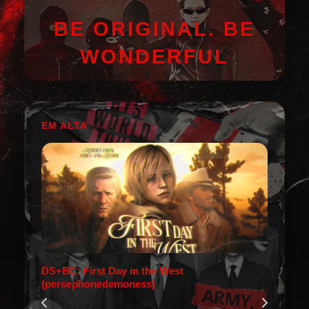
BE ORIGINAL. BE
WONDERFUL
EM ALTA
DS+BC: First Day in the West
(persephonedemoness)