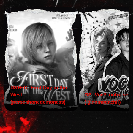
DS+BC: First Day in the
West
DS: Você, outra vez!
(persephonedemoness)
(@domodachii)