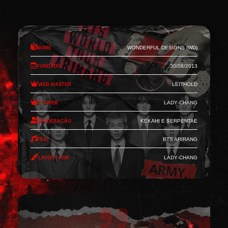
Nome
Wonderful Designs (WD)
Fundado
30/08/2013
Web-Master
Leithold
Co-Web
Lady-Chang
Moderação
Kekahi e Serpentae
Feat
BTS Arirang
Layout por
Lady-Chang