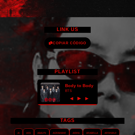
LINK US
COPIAR CÓDIGO
PLAYLIST
Body to Body
BTS
►
◀
▶
TAGS
AI
ASS
Abalyn
Agraviane
Aisha
Arabella
Arshanji