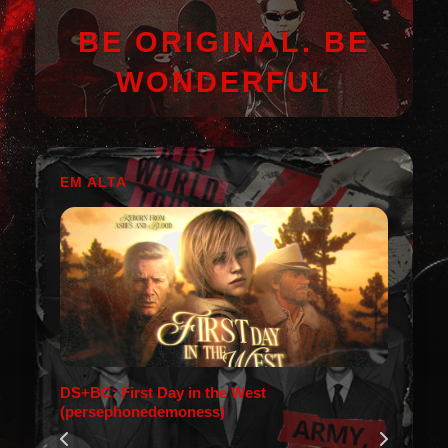
BE ORIGINAL. BE
WONDERFUL
EM ALTA
DS+BC: First Day in the West
(persephonedemoness)