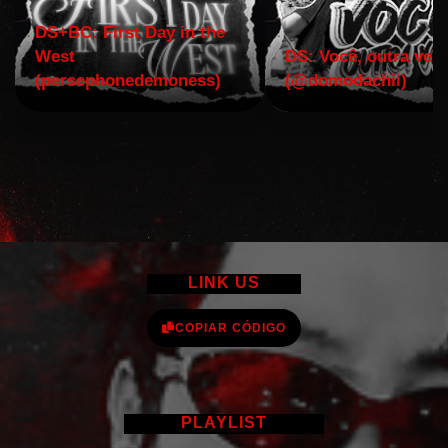
DS+BC: First Day in the
West
DS: Você, outra vez!
(persephonedemoness)
(@domodachii)
LINK US
COPIAR CÓDIGO
PLAYLIST