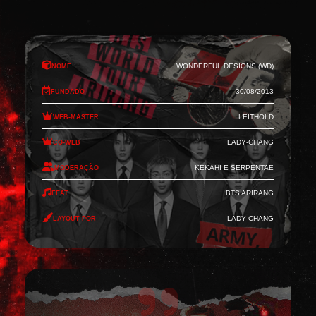
Nome
Wonderful Designs (WD)
Fundado
30/08/2013
Web-Master
Leithold
Co-Web
Lady-Chang
Moderação
Kekahi e Serpentae
Feat
BTS Arirang
Layout por
Lady-Chang