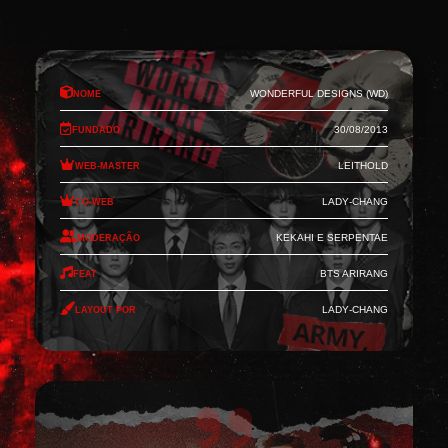
Nome
Wonderful Designs (WD)
Fundado
30/08/2013
Web-Master
Leithold
Co-Web
Lady-Chang
Moderação
Kekahi e Serpentae
Feat
BTS Arirang
Layout por
Lady-Chang