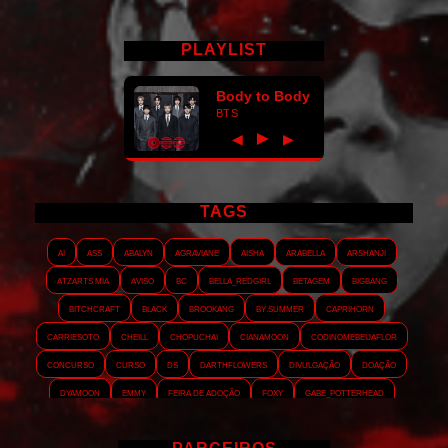
PLAYLIST
Body to Body
BTS
►
◀
▶
TAGS
AI
ASS
Abalyn
Agraviane
Aisha
Arabella
Arshanji
Atzarts Mia
Aviso
BC
Bella_RedGirl
Betagem
Bigbang
Bitchcraft
Black
Brookang
By.summer
Caprihorn
Carriesoto
Cheill
Chopuchai
Cianamoon
Codinomebeijaflor
Concurso
Curso
DS
Darthflowers
Divulgação
Doação
Dyamoon
Emmy
Feira de adoção
Foxy
Gabe_Potterhead
GeminnieKook
HALATZJOONG
HOTK
Harmonix
Holophernes