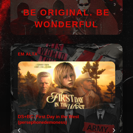
BE ORIGINAL. BE
WONDERFUL
EM ALTA
DS+BC: First Day in the West
(persephonedemoness)