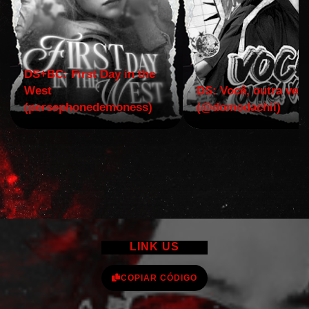
DS+BC: First Day in the
West
DS: Você, outra vez!
(persephonedemoness)
(@domodachii)
LINK US
COPIAR CÓDIGO