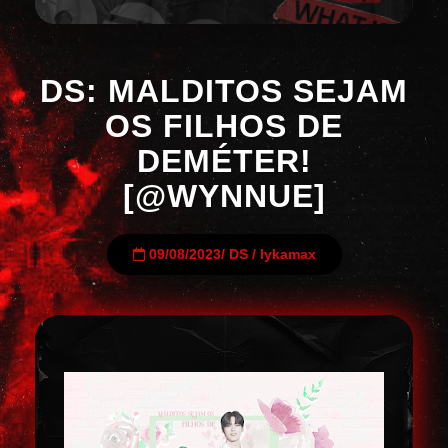
DS: MALDITOS SEJAM
OS FILHOS DE
DEMÉTER!
[@WYNNUE]
09/08/2023
/
DS
/
lykamax