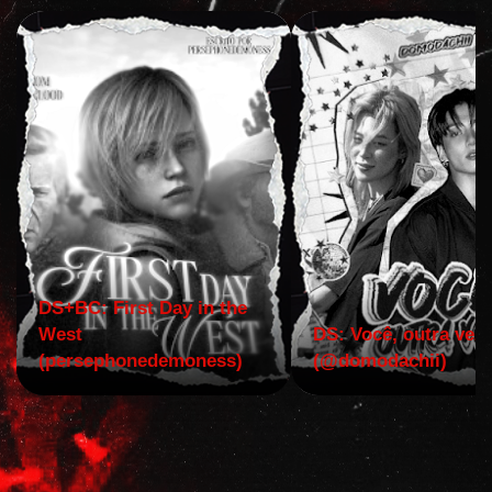
DS+BC: First Day in the
West
DS: Você, outra vez!
(persephonedemoness)
(@domodachii)