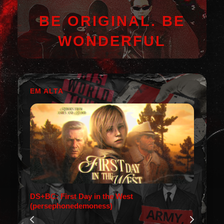
BE ORIGINAL. BE
WONDERFUL
EM ALTA
DS+BC: First Day in the West
(persephonedemoness)