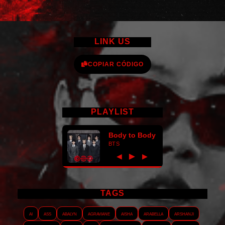
LINK US
COPIAR CÓDIGO
PLAYLIST
Body to Body
BTS
►
◀
▶
TAGS
AI
ASS
Abalyn
Agraviane
Aisha
Arabella
Arshanji