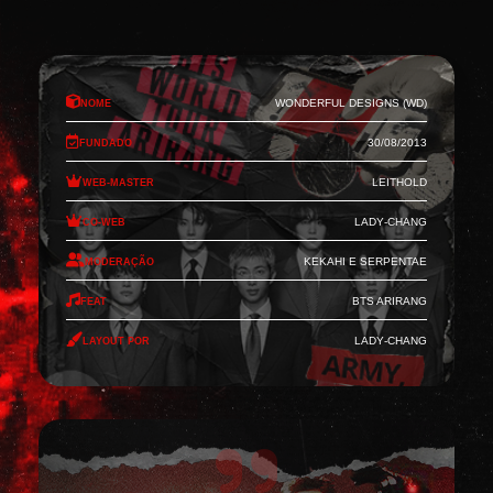
Nome
Wonderful Designs (WD)
Fundado
30/08/2013
Web-Master
Leithold
Co-Web
Lady-Chang
Moderação
Kekahi e Serpentae
Feat
BTS Arirang
Layout por
Lady-Chang