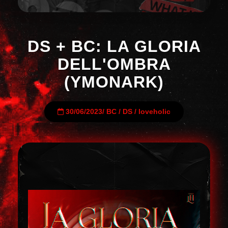
DS + BC: LA GLORIA
DELL'OMBRA
(YMONARK)
30/06/2023
/
BC
/
DS
/
loveholic