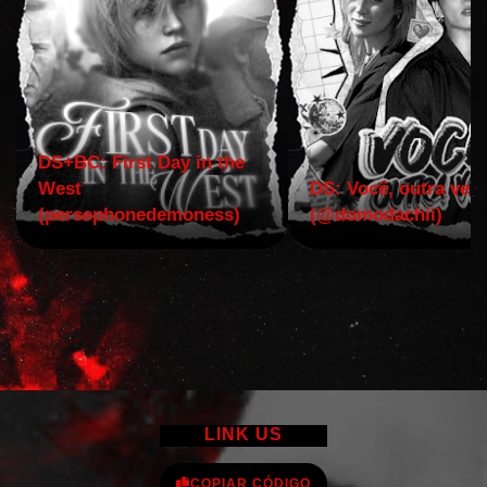
DS+BC: First Day in the
West
DS: Você, outra vez!
(persephonedemoness)
(@domodachii)
LINK US
COPIAR CÓDIGO