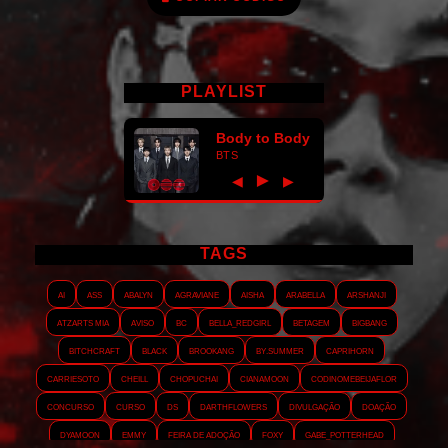
PLAYLIST
Body to Body
BTS
►
◀
▶
TAGS
AI
ASS
Abalyn
Agraviane
Aisha
Arabella
Arshanji
Atzarts Mia
Aviso
BC
Bella_RedGirl
Betagem
Bigbang
Bitchcraft
Black
Brookang
By.summer
Caprihorn
Carriesoto
Cheill
Chopuchai
Cianamoon
Codinomebeijaflor
Concurso
Curso
DS
Darthflowers
Divulgação
Doação
Dyamoon
Emmy
Feira de adoção
Foxy
Gabe_Potterhead