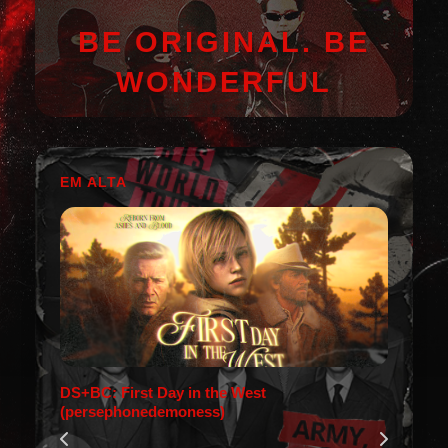
BE ORIGINAL. BE
WONDERFUL
EM ALTA
DS+BC: First Day in the West
(persephonedemoness)